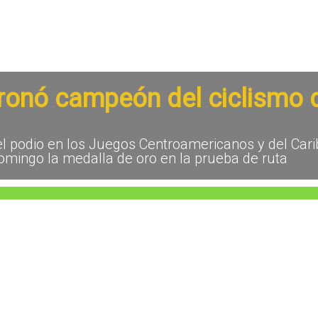
onó campeón del ciclismo d
del podio en los Juegos Centroamericanos y del Ca
omingo la medalla de oro en la prueba de ruta
 de ruta en Santo Domingo 2026
 Challenger del Campeonato Mundial de BMX Raci