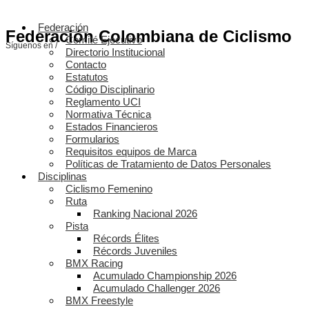
Federación
Federación Colombiana de Ciclismo
Comité Ejecutivo
Síguenos en /
Directorio Institucional
Contacto
Estatutos
Código Disciplinario
Reglamento UCI
Normativa Técnica
Estados Financieros
Formularios
Requisitos equipos de Marca
Políticas de Tratamiento de Datos Personales
Disciplinas
Ciclismo Femenino
Ruta
Ranking Nacional 2026
Pista
Récords Élites
Récords Juveniles
BMX Racing
Acumulado Championship 2026
Acumulado Challenger 2026
BMX Freestyle