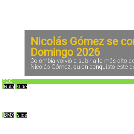
Nicolás Gómez se cor
Domingo 2026
Colombia volvió a subir a lo más alto 
Nicolás Gómez, quien conquistó este d
FCC
Ruta
slide
Nicolás Gómez se coronó campeón del ciclismo
agosto 2, 2026
BMX
slide
Colombia sumó 26 finalistas en las categorías