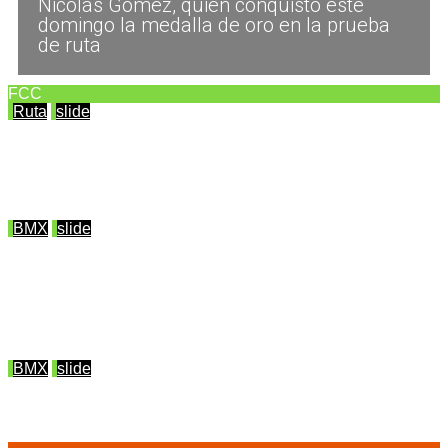
Nicolás Gómez, quien conquistó este
domingo la medalla de oro en la prueba
de ruta
FCC
Ruta
slide
Nicolás Gómez se coronó campeón del
ciclismo de ruta en Santo Domingo 2026
agosto 2, 2026
BMX
slide
Colombia sumó 26 finalistas en las categorías
Challenger del Campeonato Mundial de BMX
Racing de Brisbane
julio 31, 2026
BMX
slide
Colombia, indiscutido campeón del BMX
Racing en Santo Domingo 2026