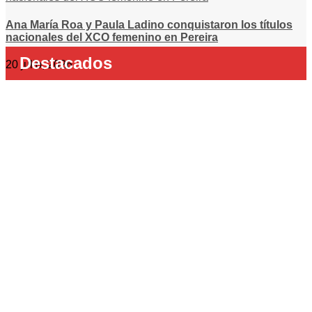
Ana María Roa y Paula Ladino conquistaron los títulos
nacionales del XCO femenino en Pereira
Destacados
20 julio, 2026