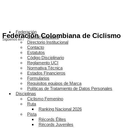
Federación
Federación Colombiana de Ciclismo
Comité Ejecutivo
Síguenos en /
Directorio Institucional
Contacto
Estatutos
Código Disciplinario
Reglamento UCI
Normativa Técnica
Estados Financieros
Formularios
Requisitos equipos de Marca
Políticas de Tratamiento de Datos Personales
Disciplinas
Ciclismo Femenino
Ruta
Ranking Nacional 2026
Pista
Récords Élites
Récords Juveniles