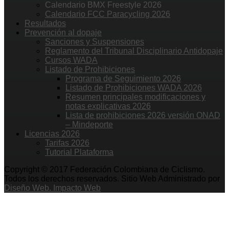
Calendario BMX Freestyle 2026
Calendario FCC Paracycling 2026
Resultados
Prevención al dopaje
Sanciones y Suspensiones
Reglamento del Tribunal Disciplinario Antidopaje
Cursos WADA
Listado de Prohibiciones
Programa de Seguimiento 2026
Listado de Prohibiciones WADA 2026
Resumen principales modificaciones y
notas explicativas 2026
Lista de prohibiciones 2026 versión ONAD
– Mindeporte
Licencias 2026
Tarifas 2026
Tutorial Plataforma
Copyright © 2017 Federación Colombiana de Ciclismo.
Todos los derechos reservados. Sitio Web Administrado por
Diseño Web. Impacto Web