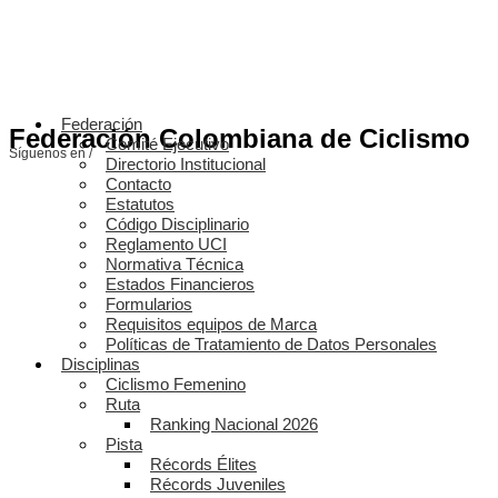
Federación
Federación Colombiana de Ciclismo
Comité Ejecutivo
Síguenos en /
Directorio Institucional
Contacto
Estatutos
Código Disciplinario
Reglamento UCI
Normativa Técnica
Estados Financieros
Formularios
Requisitos equipos de Marca
Políticas de Tratamiento de Datos Personales
Disciplinas
Ciclismo Femenino
Ruta
Ranking Nacional 2026
Pista
Récords Élites
Récords Juveniles