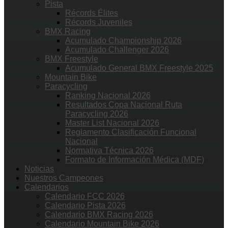
Pista
Récords Élites
Récords Juveniles
BMX Racing
Acumulado Championship 2026
Acumulado Challenger 2026
BMX Freestyle
Acumulado General BMX Freestyle 2025
Mountain Bike
Paracycling
Ranking Nacional 2026
Resultados Copa Nacional Ruta
Paracycling 2026
Master List Nacional 2026
Reglamento Clasificación Funcional
Nacional
Normativa Técnica 2026
Formato de Información Médica (MDF)
Noticias
Nuestros Campeones
Calendarios
Calendario FCC 2026
Calendario Pista 2026
Calendario BMX Racing 2026
Calendario Mountain Bike 2026