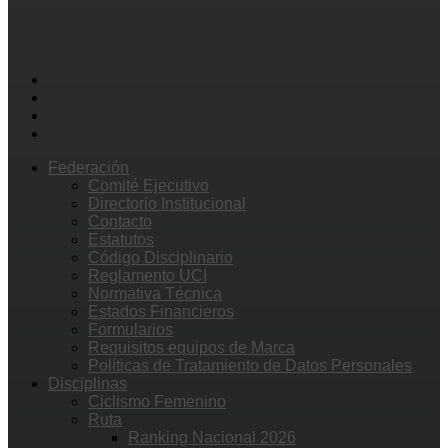
Federación
Comité Ejecutivo
Directorio Institucional
Contacto
Estatutos
Código Disciplinario
Reglamento UCI
Normativa Técnica
Estados Financieros
Formularios
Requisitos equipos de Marca
Políticas de Tratamiento de Datos Personales
Disciplinas
Ciclismo Femenino
Ruta
Ranking Nacional 2026