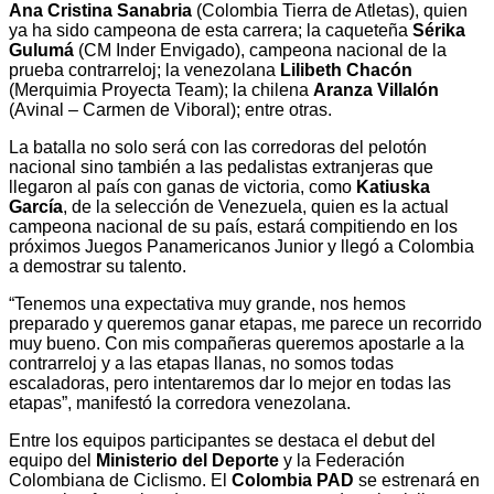
Ana Cristina Sanabria
(Colombia Tierra de Atletas), quien
ya ha sido campeona de esta carrera; la caqueteña
Sérika
Gulumá
(CM Inder Envigado), campeona nacional de la
prueba contrarreloj; la venezolana
Lilibeth Chacón
(Merquimia Proyecta Team); la chilena
Aranza Villalón
(Avinal – Carmen de Viboral); entre otras.
La batalla no solo será con las corredoras del pelotón
nacional sino también a las pedalistas extranjeras que
llegaron al país con ganas de victoria, como
Katiuska
García
, de la selección de Venezuela, quien es la actual
campeona nacional de su país, estará compitiendo en los
próximos Juegos Panamericanos Junior y llegó a Colombia
a demostrar su talento.
“Tenemos una expectativa muy grande, nos hemos
preparado y queremos ganar etapas, me parece un recorrido
muy bueno. Con mis compañeras queremos apostarle a la
contrarreloj y a las etapas llanas, no somos todas
escaladoras, pero intentaremos dar lo mejor en todas las
etapas”, manifestó la corredora venezolana.
Entre los equipos participantes se destaca el debut del
equipo del
Ministerio del Deporte
y la Federación
Colombiana de Ciclismo. El
Colombia PAD
se estrenará en