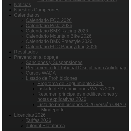
Noticias
Nuestros Campeones
Calendarios
Calendario FCC 2026
Calendario Pista 2026
Calendario BMX Racing 2026
Calendario Mountain Bike 2026
Calendario BMX Freestyle 2026
Calendario FCC Paracycling 2026
Resultados
Prevención al dopaje
Sanciones y Suspensiones
Reglamento del Tribunal Disciplinario Antidopaje
Cursos WADA
Listado de Prohibiciones
Programa de Seguimiento 2026
Listado de Prohibiciones WADA 2026
Resumen principales modificaciones y
notas explicativas 2026
Lista de prohibiciones 2026 versión ONAD
– Mindeporte
Licencias 2026
Tarifas 2026
Tutorial Plataforma