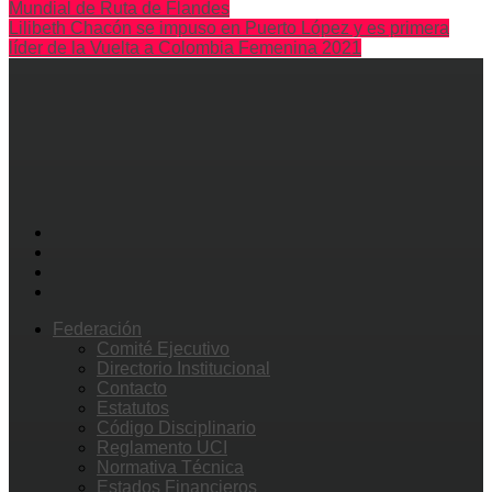
Mundial de Ruta de Flandes
Lilibeth Chacón se impuso en Puerto López y es primera
líder de la Vuelta a Colombia Femenina 2021
Federación
Comité Ejecutivo
Directorio Institucional
Contacto
Estatutos
Código Disciplinario
Reglamento UCI
Normativa Técnica
Estados Financieros