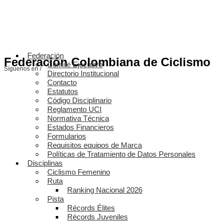
Federación
Federación Colombiana de Ciclismo
Comité Ejecutivo
Síguenos en /
Directorio Institucional
Contacto
Estatutos
Código Disciplinario
Reglamento UCI
Normativa Técnica
Estados Financieros
Formularios
Requisitos equipos de Marca
Políticas de Tratamiento de Datos Personales
Disciplinas
Ciclismo Femenino
Ruta
Ranking Nacional 2026
Pista
Récords Élites
Récords Juveniles