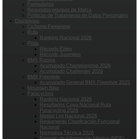
Formularios
Requisitos equipos de Marca
Políticas de Tratamiento de Datos Personales
Disciplinas
Ciclismo Femenino
Ruta
Ranking Nacional 2026
Pista
Récords Élites
Récords Juveniles
BMX Racing
Acumulado Championship 2026
Acumulado Challenger 2026
BMX Freestyle
Acumulado General BMX Freestyle 2025
Mountain Bike
Paracycling
Ranking Nacional 2026
Resultados Copa Nacional Ruta
Paracycling 2026
Master List Nacional 2026
Reglamento Clasificación Funcional
Nacional
Normativa Técnica 2026
Formato de Información Médica (MDF)