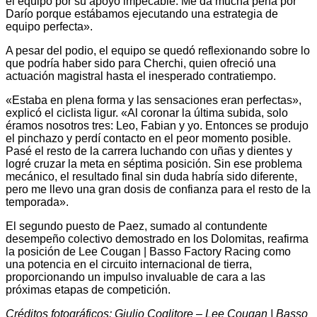
el equipo por su apoyo impecable. Me da mucha pena por
Darío porque estábamos ejecutando una estrategia de
equipo perfecta».
A pesar del podio, el equipo se quedó reflexionando sobre lo
que podría haber sido para Cherchi, quien ofreció una
actuación magistral hasta el inesperado contratiempo.
«Estaba en plena forma y las sensaciones eran perfectas»,
explicó el ciclista ligur. «Al coronar la última subida, solo
éramos nosotros tres: Leo, Fabian y yo. Entonces se produjo
el pinchazo y perdí contacto en el peor momento posible.
Pasé el resto de la carrera luchando con uñas y dientes y
logré cruzar la meta en séptima posición. Sin ese problema
mecánico, el resultado final sin duda habría sido diferente,
pero me llevo una gran dosis de confianza para el resto de la
temporada».
El segundo puesto de Paez, sumado al contundente
desempeño colectivo demostrado en los Dolomitas, reafirma
la posición de Lee Cougan | Basso Factory Racing como
una potencia en el circuito internacional de tierra,
proporcionando un impulso invaluable de cara a las
próximas etapas de competición.
Créditos fotográficos: Giulio Coglitore – Lee Cougan | Basso