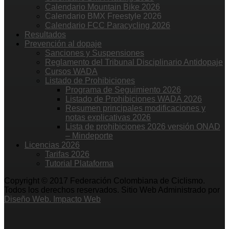
Calendario Mountain Bike 2026
Calendario BMX Freestyle 2026
Calendario FCC Paracycling 2026
Resultados
Prevención al dopaje
Sanciones y Suspensiones
Reglamento del Tribunal Disciplinario Antidopaje
Cursos WADA
Listado de Prohibiciones
Programa de Seguimiento 2026
Listado de Prohibiciones WADA 2026
Resumen principales modificaciones y
notas explicativas 2026
Lista de prohibiciones 2026 versión ONAD
– Mindeporte
Licencias 2026
Tarifas 2026
Tutorial Plataforma
Copyright © 2017 Federación Colombiana de Ciclismo.
Todos los derechos reservados. Sitio Web Administrado por
Diseño Web. Impacto Web