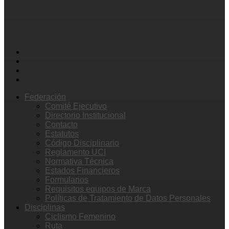
Federación
Comité Ejecutivo
Directorio Institucional
Contacto
Estatutos
Código Disciplinario
Reglamento UCI
Normativa Técnica
Estados Financieros
Formularios
Requisitos equipos de Marca
Políticas de Tratamiento de Datos Personales
Disciplinas
Ciclismo Femenino
Ruta