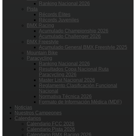
Ranking Nacional 2026
Pista
Récords Élites
Récords Juveniles
BMX Racing
Acumulado Championship 2026
Acumulado Challenger 2026
BMX Freestyle
Acumulado General BMX Freestyle 2025
Mountain Bike
Paracycling
Ranking Nacional 2026
Resultados Copa Nacional Ruta
Paracycling 2026
Master List Nacional 2026
Reglamento Clasificación Funcional
Nacional
Normativa Técnica 2026
Formato de Información Médica (MDF)
Noticias
Nuestros Campeones
Calendarios
Calendario FCC 2026
Calendario Pista 2026
Calendario BMX Racing 2026