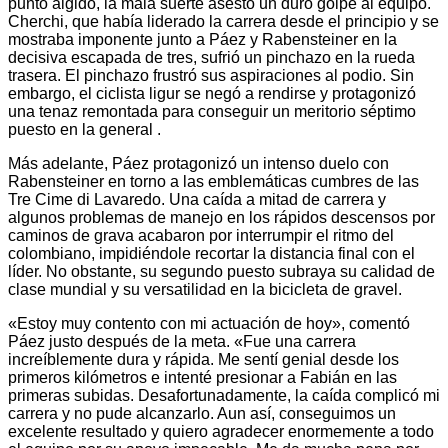
punto álgido, la mala suerte asestó un duro golpe al equipo.
Cherchi, que había liderado la carrera desde el principio y se
mostraba imponente junto a Páez y Rabensteiner en la
decisiva escapada de tres, sufrió un pinchazo en la rueda
trasera. El pinchazo frustró sus aspiraciones al podio. Sin
embargo, el ciclista ligur se negó a rendirse y protagonizó
una tenaz remontada para conseguir un meritorio séptimo
puesto en la general .
Más adelante, Páez protagonizó un intenso duelo con
Rabensteiner en torno a las emblemáticas cumbres de las
Tre Cime di Lavaredo. Una caída a mitad de carrera y
algunos problemas de manejo en los rápidos descensos por
caminos de grava acabaron por interrumpir el ritmo del
colombiano, impidiéndole recortar la distancia final con el
líder. No obstante, su segundo puesto subraya su calidad de
clase mundial y su versatilidad en la bicicleta de gravel.
«Estoy muy contento con mi actuación de hoy», comentó
Páez justo después de la meta. «Fue una carrera
increíblemente dura y rápida. Me sentí genial desde los
primeros kilómetros e intenté presionar a Fabián en las
primeras subidas. Desafortunadamente, la caída complicó mi
carrera y no pude alcanzarlo. Aun así, conseguimos un
excelente resultado y quiero agradecer enormemente a todo