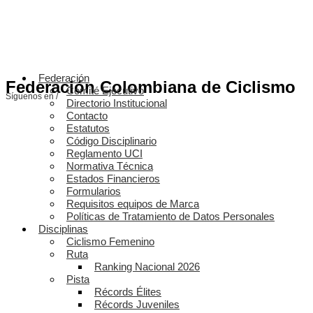
Federación
Federación Colombiana de Ciclismo
Comité Ejecutivo
Síguenos en /
Directorio Institucional
Contacto
Estatutos
Código Disciplinario
Reglamento UCI
Normativa Técnica
Estados Financieros
Formularios
Requisitos equipos de Marca
Políticas de Tratamiento de Datos Personales
Disciplinas
Ciclismo Femenino
Ruta
Ranking Nacional 2026
Pista
Récords Élites
Récords Juveniles