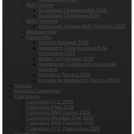
BMX Racing
Acumulado Championship 2026
Acumulado Challenger 2026
BMX Freestyle
Acumulado General BMX Freestyle 2025
Mountain Bike
Paracycling
Ranking Nacional 2026
Resultados Copa Nacional Ruta
Paracycling 2026
Master List Nacional 2026
Reglamento Clasificación Funcional
Nacional
Normativa Técnica 2026
Formato de Información Médica (MDF)
Noticias
Nuestros Campeones
Calendarios
Calendario FCC 2026
Calendario Pista 2026
Calendario BMX Racing 2026
Calendario Mountain Bike 2026
Calendario BMX Freestyle 2026
Calendario FCC Paracycling 2026