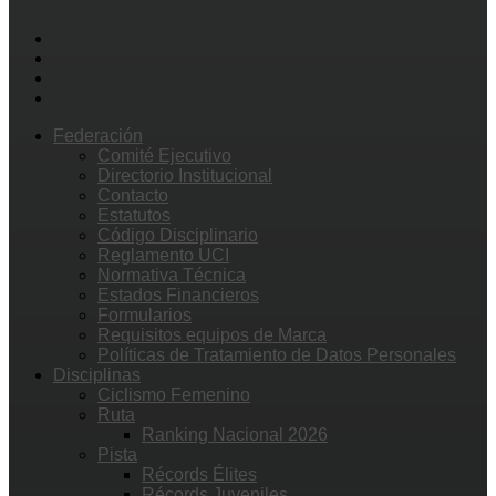
Federación
Comité Ejecutivo
Directorio Institucional
Contacto
Estatutos
Código Disciplinario
Reglamento UCI
Normativa Técnica
Estados Financieros
Formularios
Requisitos equipos de Marca
Políticas de Tratamiento de Datos Personales
Disciplinas
Ciclismo Femenino
Ruta
Ranking Nacional 2026
Pista
Récords Élites
Récords Juveniles