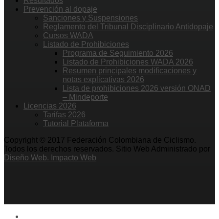
Resultados
Prevención al dopaje
Sanciones y Suspensiones
Reglamento del Tribunal Disciplinario Antidopaje
Cursos WADA
Listado de Prohibiciones
Programa de Seguimiento 2026
Listado de Prohibiciones WADA 2026
Resumen principales modificaciones y
notas explicativas 2026
Lista de prohibiciones 2026 versión ONAD
– Mindeporte
Licencias 2026
Tarifas 2026
Tutorial Plataforma
Copyright © 2017 Federación Colombiana de Ciclismo.
Todos los derechos reservados. Sitio Web Administrado por
Diseño Web. Impacto Web