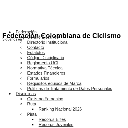
Federación
Federación Colombiana de Ciclismo
Comité Ejecutivo
Síguenos en /
Directorio Institucional
Contacto
Estatutos
Código Disciplinario
Reglamento UCI
Normativa Técnica
Estados Financieros
Formularios
Requisitos equipos de Marca
Políticas de Tratamiento de Datos Personales
Disciplinas
Ciclismo Femenino
Ruta
Ranking Nacional 2026
Pista
Récords Élites
Récords Juveniles