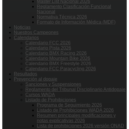
Master List Nacional 2026
Reglamento Clasificación Funcional
Nacional
Normativa Técnica 2026
Formato de Información Médica (MDF)
Noticias
Nuestros Campeones
Calendarios
Calendario FCC 2026
Calendario Pista 2026
Calendario BMX Racing 2026
Calendario Mountain Bike 2026
Calendario BMX Freestyle 2026
Calendario FCC Paracycling 2026
Resultados
Prevención al dopaje
Sanciones y Suspensiones
Reglamento del Tribunal Disciplinario Antidopaje
Cursos WADA
Listado de Prohibiciones
Programa de Seguimiento 2026
Listado de Prohibiciones WADA 2026
Resumen principales modificaciones y
notas explicativas 2026
Lista de prohibiciones 2026 versión ONAD