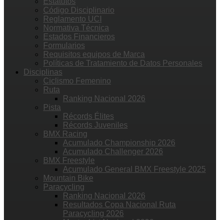
Estatutos
Código Disciplinario
Reglamento UCI
Normativa Técnica
Estados Financieros
Formularios
Requisitos equipos de Marca
Políticas de Tratamiento de Datos Personales
Disciplinas
Ciclismo Femenino
Ruta
Ranking Nacional 2026
Pista
Récords Élites
Récords Juveniles
BMX Racing
Acumulado Championship 2026
Acumulado Challenger 2026
BMX Freestyle
Acumulado General BMX Freestyle 2025
Mountain Bike
Paracycling
Ranking Nacional 2026
Resultados Copa Nacional Ruta
Paracycling 2026