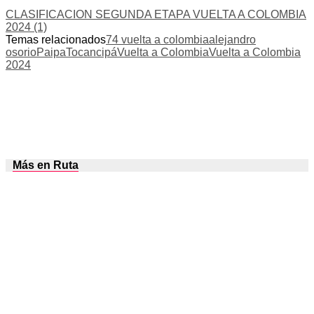
CLASIFICACION SEGUNDA ETAPA VUELTA A COLOMBIA
2024 (1)
Temas relacionados
74 vuelta a colombia
alejandro
osorio
Paipa
Tocancipá
Vuelta a Colombia
Vuelta a Colombia
2024
Más en Ruta