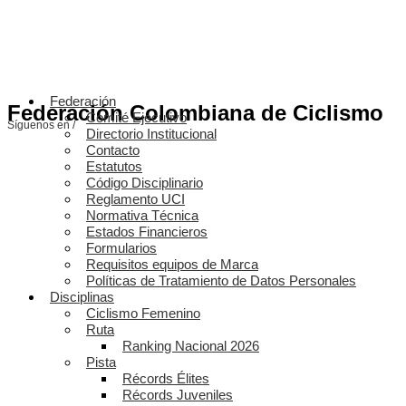
Federación
Federación Colombiana de Ciclismo
Comité Ejecutivo
Síguenos en /
Directorio Institucional
Contacto
Estatutos
Código Disciplinario
Reglamento UCI
Normativa Técnica
Estados Financieros
Formularios
Requisitos equipos de Marca
Políticas de Tratamiento de Datos Personales
Disciplinas
Ciclismo Femenino
Ruta
Ranking Nacional 2026
Pista
Récords Élites
Récords Juveniles