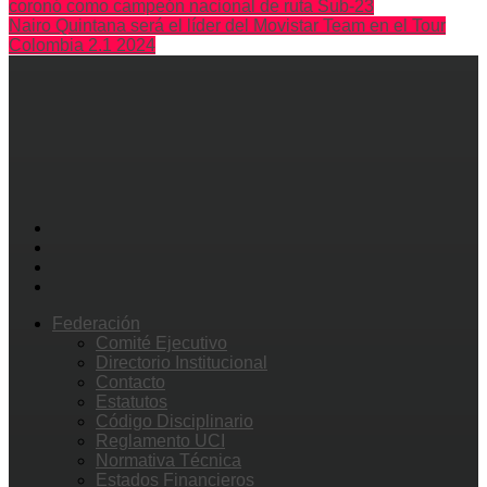
coronó como campeón nacional de ruta Sub-23
Nairo Quintana será el líder del Movistar Team en el Tour
Colombia 2.1 2024
Federación
Comité Ejecutivo
Directorio Institucional
Contacto
Estatutos
Código Disciplinario
Reglamento UCI
Normativa Técnica
Estados Financieros