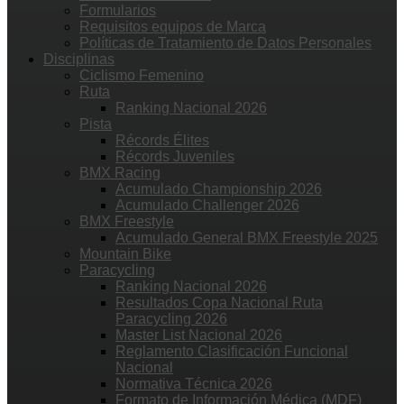
Formularios
Requisitos equipos de Marca
Políticas de Tratamiento de Datos Personales
Disciplinas
Ciclismo Femenino
Ruta
Ranking Nacional 2026
Pista
Récords Élites
Récords Juveniles
BMX Racing
Acumulado Championship 2026
Acumulado Challenger 2026
BMX Freestyle
Acumulado General BMX Freestyle 2025
Mountain Bike
Paracycling
Ranking Nacional 2026
Resultados Copa Nacional Ruta
Paracycling 2026
Master List Nacional 2026
Reglamento Clasificación Funcional
Nacional
Normativa Técnica 2026
Formato de Información Médica (MDF)