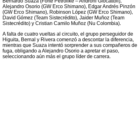
Bernardo Suaza (Forte Petrolike – Androni Giocattoli),
Alejandro Osorio (GW Erco Shimano), Edgar Andrés Pinzón
(GW Erco Shimano), Robinson López (GW Erco Shimano),
David Gómez (Team Sistecrédito), Jaider Muñoz (Team
Sistecrédito) y Cristian Camilo Muñoz (Nu Colombia).
A falta de cuatro vueltas al circuito, el grupo perseguidor de
Higuita, Bernal y Rivera comenzó a descontar la diferencia,
mientras que Suaza intentó sorprender a sus compañeros de
fuga, obligando a Alejandro Osorio a apretar el paso,
seleccionando aún más el grupo líder de carrera.