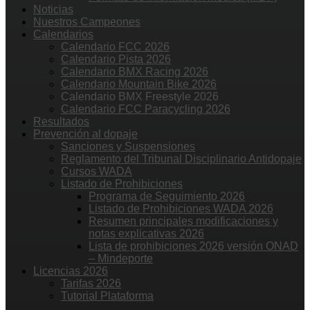
Noticias
Nuestros Campeones
Calendarios
Calendario FCC 2026
Calendario Pista 2026
Calendario BMX Racing 2026
Calendario Mountain Bike 2026
Calendario BMX Freestyle 2026
Calendario FCC Paracycling 2026
Resultados
Prevención al dopaje
Sanciones y Suspensiones
Reglamento del Tribunal Disciplinario Antidopaje
Cursos WADA
Listado de Prohibiciones
Programa de Seguimiento 2026
Listado de Prohibiciones WADA 2026
Resumen principales modificaciones y
notas explicativas 2026
Lista de prohibiciones 2026 versión ONAD
– Mindeporte
Licencias 2026
Tarifas 2026
Tutorial Plataforma