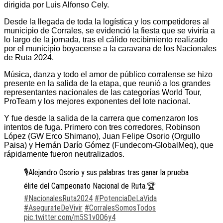
dirigida por Luis Alfonso Cely.
Desde la llegada de toda la logística y los competidores al
municipio de Corrales, se evidenció la fiesta que se viviría a
lo largo de la jornada, tras el cálido recibimiento realizado
por el municipio boyacense a la caravana de los Nacionales
de Ruta 2024.
Música, danza y todo el amor de público corralense se hizo
presente en la salida de la etapa, que reunió a los grandes
representantes nacionales de las categorías World Tour,
ProTeam y los mejores exponentes del lote nacional.
Y fue desde la salida de la carrera que comenzaron los
intentos de fuga. Primero con tres corredores, Robinson
López (GW Erco Shimano), Juan Felipe Osorio (Orgullo
Paisa) y Hernán Darío Gómez (Fundecom-GlobalMeq), que
rápidamente fueron neutralizados.
🎙️Alejandro Osorio y sus palabras tras ganar la prueba
élite del Campeonato Nacional de Ruta.🏆
#NacionalesRuta2024
#PotenciaDeLaVida
#AsegurateDeVivir
#CorralesSomosTodos
pic.twitter.com/m5S1v0O6y4