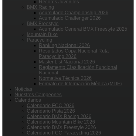
Récords Juveniles
BMX Racing
Acumulado Championship 2026
Acumulado Challenger 2026
BMX Freestyle
Acumulado General BMX Freestyle 2025
Mountain Bike
Paracycling
Ranking Nacional 2026
Resultados Copa Nacional Ruta
Paracycling 2026
Master List Nacional 2026
Reglamento Clasificación Funcional
Nacional
Normativa Técnica 2026
Formato de Información Médica (MDF)
Noticias
Nuestros Campeones
Calendarios
Calendario FCC 2026
Calendario Pista 2026
Calendario BMX Racing 2026
Calendario Mountain Bike 2026
Calendario BMX Freestyle 2026
Calendario FCC Paracycling 2026