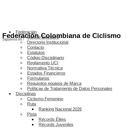
Federación
Federación Colombiana de Ciclismo
Comité Ejecutivo
Síguenos en /
Directorio Institucional
Contacto
Estatutos
Código Disciplinario
Reglamento UCI
Normativa Técnica
Estados Financieros
Formularios
Requisitos equipos de Marca
Políticas de Tratamiento de Datos Personales
Disciplinas
Ciclismo Femenino
Ruta
Ranking Nacional 2026
Pista
Récords Élites
Récords Juveniles