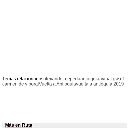
Temas relacionados
alexander cepeda
antioquia
avinal gw el
carmen de viboral
Vuelta a Antioquia
vuelta a antioquia 2019
Más en Ruta