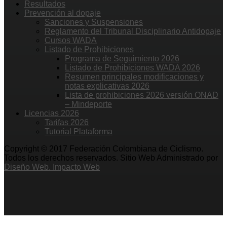
Resultados
Prevención al dopaje
Sanciones y Suspensiones
Reglamento del Tribunal Disciplinario Antidopaje
Cursos WADA
Listado de Prohibiciones
Programa de Seguimiento 2026
Listado de Prohibiciones WADA 2026
Resumen principales modificaciones y
notas explicativas 2026
Lista de prohibiciones 2026 versión ONAD
– Mindeporte
Licencias 2026
Tarifas 2026
Tutorial Plataforma
Copyright © 2017 Federación Colombiana de Ciclismo.
Todos los derechos reservados. Sitio Web Administrado por
Diseño Web. Impacto Web