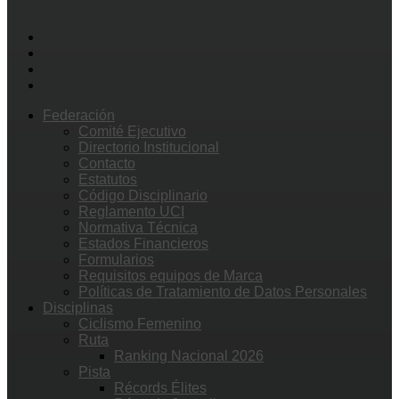
Federación
Comité Ejecutivo
Directorio Institucional
Contacto
Estatutos
Código Disciplinario
Reglamento UCI
Normativa Técnica
Estados Financieros
Formularios
Requisitos equipos de Marca
Políticas de Tratamiento de Datos Personales
Disciplinas
Ciclismo Femenino
Ruta
Ranking Nacional 2026
Pista
Récords Élites