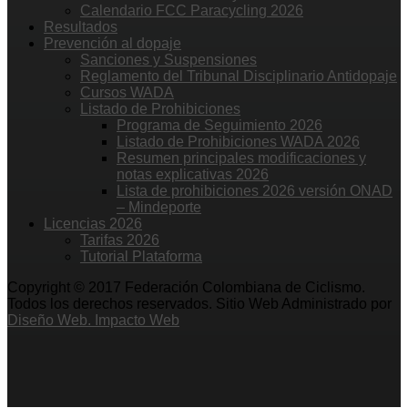
Calendario FCC Paracycling 2026
Resultados
Prevención al dopaje
Sanciones y Suspensiones
Reglamento del Tribunal Disciplinario Antidopaje
Cursos WADA
Listado de Prohibiciones
Programa de Seguimiento 2026
Listado de Prohibiciones WADA 2026
Resumen principales modificaciones y
notas explicativas 2026
Lista de prohibiciones 2026 versión ONAD
– Mindeporte
Licencias 2026
Tarifas 2026
Tutorial Plataforma
Copyright © 2017 Federación Colombiana de Ciclismo.
Todos los derechos reservados. Sitio Web Administrado por
Diseño Web. Impacto Web