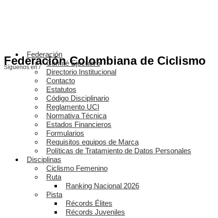
Federación
Federación Colombiana de Ciclismo
Comité Ejecutivo
Síguenos en /
Directorio Institucional
Contacto
Estatutos
Código Disciplinario
Reglamento UCI
Normativa Técnica
Estados Financieros
Formularios
Requisitos equipos de Marca
Políticas de Tratamiento de Datos Personales
Disciplinas
Ciclismo Femenino
Ruta
Ranking Nacional 2026
Pista
Récords Élites
Récords Juveniles