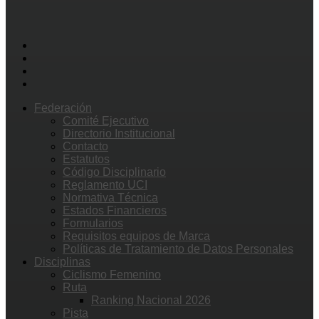
Federación
Comité Ejecutivo
Directorio Institucional
Contacto
Estatutos
Código Disciplinario
Reglamento UCI
Normativa Técnica
Estados Financieros
Formularios
Requisitos equipos de Marca
Políticas de Tratamiento de Datos Personales
Disciplinas
Ciclismo Femenino
Ruta
Ranking Nacional 2026
Pista