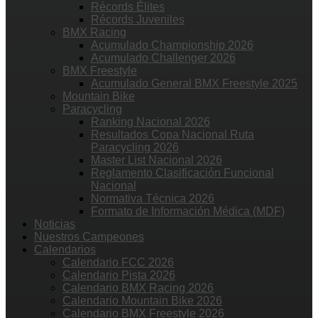
Récords Élites
Récords Juveniles
BMX Racing
Acumulado Championship 2026
Acumulado Challenger 2026
BMX Freestyle
Acumulado General BMX Freestyle 2025
Mountain Bike
Paracycling
Ranking Nacional 2026
Resultados Copa Nacional Ruta
Paracycling 2026
Master List Nacional 2026
Reglamento Clasificación Funcional
Nacional
Normativa Técnica 2026
Formato de Información Médica (MDF)
Noticias
Nuestros Campeones
Calendarios
Calendario FCC 2026
Calendario Pista 2026
Calendario BMX Racing 2026
Calendario Mountain Bike 2026
Calendario BMX Freestyle 2026