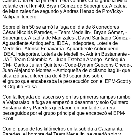
Carlos Chía en la primera meta volante. Chía ganó la Meta
volante en el km 40, Bryan Gómez de Supergiros, Alcaldía
de Manizales fue segundo y Andrés Henao de ProVicky-
Natipan, tercero.
Sobre el km 50 se armó la fuga del día de 8 corredores
César Nicolás Paredes, – Team Medellín-, Bryan Gómez, -
Supergiros, Alcadía de Manizales-, David Santiago Gómez -
Aguardiente Antioqueño, IDEA , Indeportes, Lotería de
Medellín-, Alonso Echavarría -Aguardiente Antioqueño,
IDEA, Indeportes, Lotería de Medellín-, Adrián Bustamante -
UAE Team Colombia A-, Juan Esteban Arango -Antioquia
CM-, Carlos Julián Quintero -Code-Dynam Geocons Chede-,
Juan Alejandro Montes – Antioqueña de ciclismo Itagüí- que
alcanzó una diferencia de 4:30 segundos sobre
el grupo que encabezaba la persecución con el EPM-Scott y
el Orgullo Paisa.
Con la llegada del ascenso y en las primeras rampas rumbo
a Valparaíso la fuga se empezó a desarmar y solo Quintero,
Bustamante y Paredes quedaron en punta de carrera,
perseguidos por el grupo principal que encabezó el EPM-
Scott.
Con el paso de los kilómetros en la subida a Caramanta,
Paredes, el hombre del Team Medellín, se quedó solo y