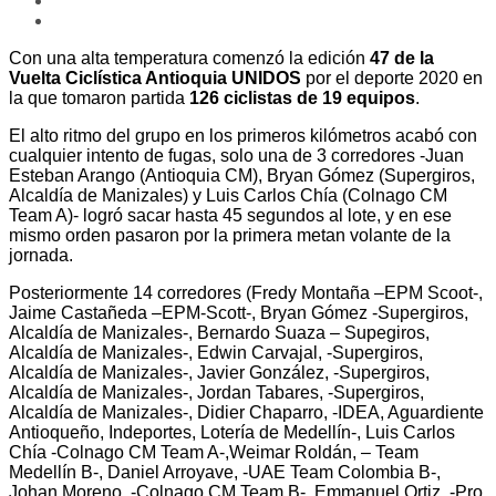
Con una alta temperatura comenzó la edición
47 de la
Vuelta Ciclística Antioquia UNIDOS
por el deporte 2020 en
la que tomaron partida
126 ciclistas de 19 equipos
.
El alto ritmo del grupo en los primeros kilómetros acabó con
cualquier intento de fugas, solo una de 3 corredores -Juan
Esteban Arango (Antioquia CM), Bryan Gómez (Supergiros,
Alcaldía de Manizales) y Luis Carlos Chía (Colnago CM
Team A)- logró sacar hasta 45 segundos al lote, y en ese
mismo orden pasaron por la primera metan volante de la
jornada.
Posteriormente 14 corredores (Fredy Montaña –EPM Scoot-,
Jaime Castañeda –EPM-Scott-, Bryan Gómez -Supergiros,
Alcaldía de Manizales-, Bernardo Suaza – Supegiros,
Alcaldía de Manizales-, Edwin Carvajal, -Supergiros,
Alcaldía de Manizales-, Javier González, -Supergiros,
Alcaldía de Manizales-, Jordan Tabares, -Supergiros,
Alcaldía de Manizales-, Didier Chaparro, -IDEA, Aguardiente
Antioqueño, Indeportes, Lotería de Medellín-, Luis Carlos
Chía -Colnago CM Team A-,Weimar Roldán, – Team
Medellín B-, Daniel Arroyave, -UAE Team Colombia B-,
Johan Moreno, -Colnago CM Team B-, Emmanuel Ortiz, -Pro