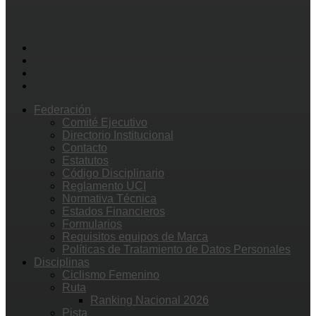
Federación
Comité Ejecutivo
Directorio Institucional
Contacto
Estatutos
Código Disciplinario
Reglamento UCI
Normativa Técnica
Estados Financieros
Formularios
Requisitos equipos de Marca
Políticas de Tratamiento de Datos Personales
Disciplinas
Ciclismo Femenino
Ruta
Ranking Nacional 2026
Pista