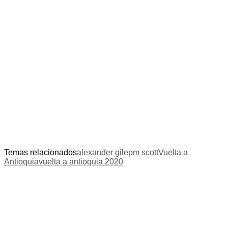
Temas relacionados
alexander gil
epm scott
Vuelta a
Antioquia
vuelta a antioquia 2020