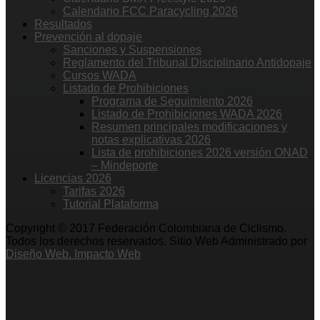
Calendario FCC Paracycling 2026
Resultados
Prevención al dopaje
Sanciones y Suspensiones
Reglamento del Tribunal Disciplinario Antidopaje
Cursos WADA
Listado de Prohibiciones
Programa de Seguimiento 2026
Listado de Prohibiciones WADA 2026
Resumen principales modificaciones y
notas explicativas 2026
Lista de prohibiciones 2026 versión ONAD
– Mindeporte
Licencias 2026
Tarifas 2026
Tutorial Plataforma
Copyright © 2017 Federación Colombiana de Ciclismo.
Todos los derechos reservados. Sitio Web Administrado por
Diseño Web. Impacto Web