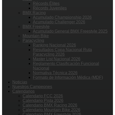
Récords Élites
Récords Juveniles
BMX Racing
Acumulado Championship 2026
Acumulado Challenger 2026
BMX Freestyle
Acumulado General BMX Freestyle 2025
Mountain Bike
Paracycling
Ranking Nacional 2026
Resultados Copa Nacional Ruta
Paracycling 2026
Master List Nacional 2026
Reglamento Clasificación Funcional
Nacional
Normativa Técnica 2026
Formato de Información Médica (MDF)
Noticias
Nuestros Campeones
Calendarios
Calendario FCC 2026
Calendario Pista 2026
Calendario BMX Racing 2026
Calendario Mountain Bike 2026
Calendario BMX Freestyle 2026