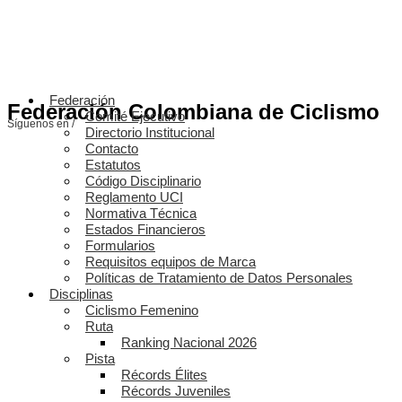
Federación
Federación Colombiana de Ciclismo
Comité Ejecutivo
Síguenos en /
Directorio Institucional
Contacto
Estatutos
Código Disciplinario
Reglamento UCI
Normativa Técnica
Estados Financieros
Formularios
Requisitos equipos de Marca
Políticas de Tratamiento de Datos Personales
Disciplinas
Ciclismo Femenino
Ruta
Ranking Nacional 2026
Pista
Récords Élites
Récords Juveniles