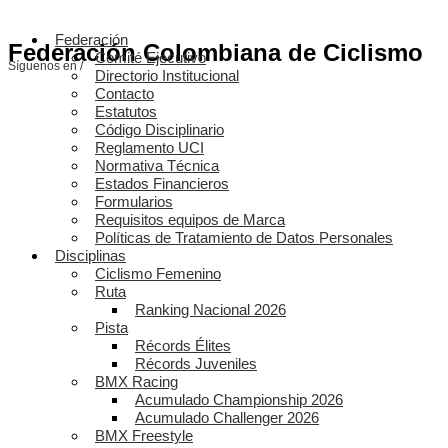
Federación
Federación Colombiana de Ciclismo
Comité Ejecutivo
Síguenos en /
Directorio Institucional
Contacto
Estatutos
Código Disciplinario
Reglamento UCI
Normativa Técnica
Estados Financieros
Formularios
Requisitos equipos de Marca
Políticas de Tratamiento de Datos Personales
Disciplinas
Ciclismo Femenino
Ruta
Ranking Nacional 2026
Pista
Récords Élites
Récords Juveniles
BMX Racing
Acumulado Championship 2026
Acumulado Challenger 2026
BMX Freestyle