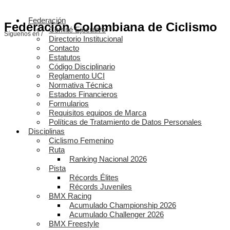
Federación
Federación Colombiana de Ciclismo
Comité Ejecutivo
Síguenos en /
Directorio Institucional
Contacto
Estatutos
Código Disciplinario
Reglamento UCI
Normativa Técnica
Estados Financieros
Formularios
Requisitos equipos de Marca
Políticas de Tratamiento de Datos Personales
Disciplinas
Ciclismo Femenino
Ruta
Ranking Nacional 2026
Pista
Récords Élites
Récords Juveniles
BMX Racing
Acumulado Championship 2026
Acumulado Challenger 2026
BMX Freestyle