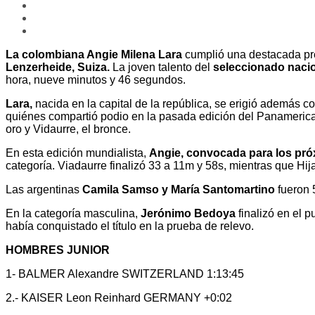
La colombiana Angie Milena Lara
cumplió una destacada pr
Lenzerheide, Suiza.
La joven talento del
seleccionado naci
hora, nueve minutos y 46 segundos.
Lara,
nacida en la capital de la república, se erigió además c
quiénes compartió podio en la pasada edición del Panamerican
oro y Vidaurre, el bronce.
En esta edición mundialista,
Angie, convocada para los pró
categoría. Viadaurre finalizó 33 a 11m y 58s, mientras que Hi
Las argentinas
Camila Samso y María Santomartino
fueron 
En la categoría masculina,
Jerónimo Bedoya
finalizó en el 
había conquistado el título en la prueba de relevo.
HOMBRES JUNIOR
1- BALMER Alexandre SWITZERLAND 1:13:45
2.- KAISER Leon Reinhard GERMANY +0:02