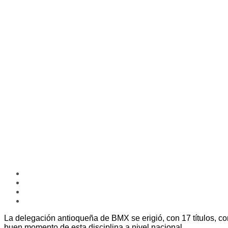
La delegación antioqueña de BMX se erigió, con 17 títulos, c
buen momento de esta disciplina a nivel nacional.