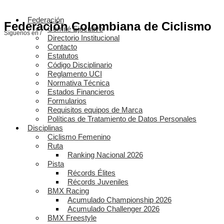
Federación
Federación Colombiana de Ciclismo
Comité Ejecutivo
Síguenos en /
Directorio Institucional
Contacto
Estatutos
Código Disciplinario
Reglamento UCI
Normativa Técnica
Estados Financieros
Formularios
Requisitos equipos de Marca
Políticas de Tratamiento de Datos Personales
Disciplinas
Ciclismo Femenino
Ruta
Ranking Nacional 2026
Pista
Récords Élites
Récords Juveniles
BMX Racing
Acumulado Championship 2026
Acumulado Challenger 2026
BMX Freestyle