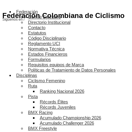
Federación
Federación Colombiana de Ciclismo
Comité Ejecutivo
Síguenos en /
Directorio Institucional
Contacto
Estatutos
Código Disciplinario
Reglamento UCI
Normativa Técnica
Estados Financieros
Formularios
Requisitos equipos de Marca
Políticas de Tratamiento de Datos Personales
Disciplinas
Ciclismo Femenino
Ruta
Ranking Nacional 2026
Pista
Récords Élites
Récords Juveniles
BMX Racing
Acumulado Championship 2026
Acumulado Challenger 2026
BMX Freestyle