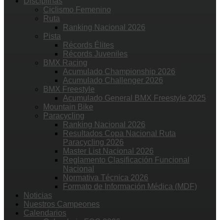
Disciplinas
Ciclismo Femenino
Ruta
Ranking Nacional 2026
Pista
Récords Élites
Récords Juveniles
BMX Racing
Acumulado Championship 2026
Acumulado Challenger 2026
BMX Freestyle
Acumulado General BMX Freestyle 2025
Mountain Bike
Paracycling
Ranking Nacional 2026
Resultados Copa Nacional Ruta
Paracycling 2026
Master List Nacional 2026
Reglamento Clasificación Funcional
Nacional
Normativa Técnica 2026
Formato de Información Médica (MDF)
Noticias
Nuestros Campeones
Calendarios