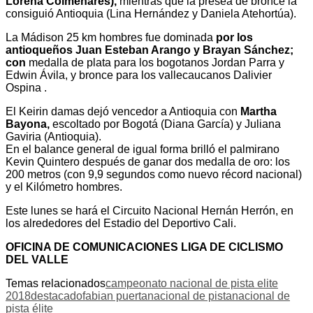
Lorena Colmenares),
mientras que la presea de bronce la
consiguió Antioquia (Lina Hernández y Daniela Atehortúa).
La Mádison 25 km hombres fue dominada
por los
antioqueños Juan Esteban Arango y Brayan Sánchez;
con
medalla de plata para los bogotanos Jordan Parra y
Edwin Ávila, y bronce para los vallecaucanos Dalivier
Ospina .
El Keirin damas dejó vencedor a Antioquia con
Martha
Bayona,
escoltado por Bogotá (Diana García) y Juliana
Gaviria (Antioquia).
En el balance general de igual forma brilló el palmirano
Kevin Quintero después de ganar dos medalla de oro: los
200 metros (con 9,9 segundos como nuevo récord nacional)
y el Kilómetro hombres.
Este lunes se hará el Circuito Nacional Hernán Herrón, en
los alrededores del Estadio del Deportivo Cali.
OFICINA DE COMUNICACIONES LIGA DE CICLISMO
DEL VALLE
Temas relacionados
campeonato nacional de pista elite
2018
destacado
fabian puerta
nacional de pista
nacional de
pista élite