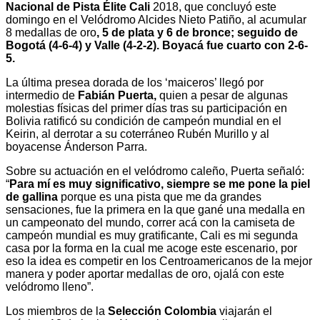
Nacional de Pista Élite Cali
2018, que concluyó este
domingo en el Velódromo Alcides Nieto Patiño, al acumular
8 medallas de oro
, 5 de plata y 6 de bronce; seguido de
Bogotá (4-6-4) y Valle (4-2-2). Boyacá fue cuarto con 2-6-
5.
La última presea dorada de los ‘maiceros’ llegó por
intermedio de
Fabián Puerta,
quien a pesar de algunas
molestias físicas del primer días tras su participación en
Bolivia ratificó su condición de campeón mundial en el
Keirin, al derrotar a su coterráneo Rubén Murillo y al
boyacense Ánderson Parra.
Sobre su actuación en el velódromo caleño, Puerta señaló:
“
Para mí es muy significativo, siempre se me pone la piel
de gallina
porque es una pista que me da grandes
sensaciones, fue la primera en la que gané una medalla en
un campeonato del mundo, correr acá con la camiseta de
campeón mundial es muy gratificante, Cali es mi segunda
casa por la forma en la cual me acoge este escenario, por
eso la idea es competir en los Centroamericanos de la mejor
manera y poder aportar medallas de oro, ojalá con este
velódromo lleno”.
Los miembros de la
Selección Colombia
viajarán el