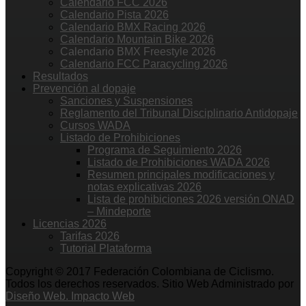
Calendario FCC 2026
Calendario Pista 2026
Calendario BMX Racing 2026
Calendario Mountain Bike 2026
Calendario BMX Freestyle 2026
Calendario FCC Paracycling 2026
Resultados
Prevención al dopaje
Sanciones y Suspensiones
Reglamento del Tribunal Disciplinario Antidopaje
Cursos WADA
Listado de Prohibiciones
Programa de Seguimiento 2026
Listado de Prohibiciones WADA 2026
Resumen principales modificaciones y
notas explicativas 2026
Lista de prohibiciones 2026 versión ONAD
– Mindeporte
Licencias 2026
Tarifas 2026
Tutorial Plataforma
Copyright © 2017 Federación Colombiana de Ciclismo.
Todos los derechos reservados. Sitio Web Administrado por
Diseño Web. Impacto Web