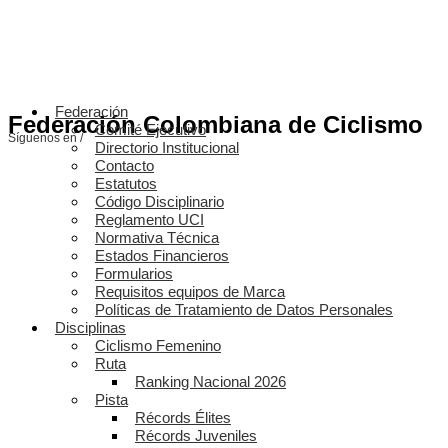
Federación
Federación Colombiana de Ciclismo
Comité Ejecutivo
Síguenos en /
Directorio Institucional
Contacto
Estatutos
Código Disciplinario
Reglamento UCI
Normativa Técnica
Estados Financieros
Formularios
Requisitos equipos de Marca
Políticas de Tratamiento de Datos Personales
Disciplinas
Ciclismo Femenino
Ruta
Ranking Nacional 2026
Pista
Récords Élites
Récords Juveniles