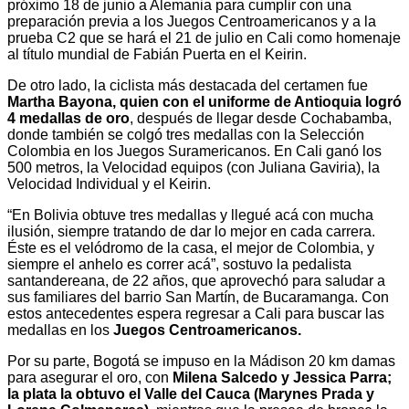
próximo 18 de junio a Alemania para cumplir con una
preparación previa a los Juegos Centroamericanos y a la
prueba C2 que se hará el 21 de julio en Cali como homenaje
al título mundial de Fabián Puerta en el Keirin.
De otro lado, la ciclista más destacada del certamen fue
Martha Bayona, quien con el uniforme de Antioquia logró
4 medallas de oro
, después de llegar desde Cochabamba,
donde también se colgó tres medallas con la Selección
Colombia en los Juegos Suramericanos. En Cali ganó los
500 metros, la Velocidad equipos (con Juliana Gaviria), la
Velocidad Individual y el Keirin.
“En Bolivia obtuve tres medallas y llegué acá con mucha
ilusión, siempre tratando de dar lo mejor en cada carrera.
Éste es el velódromo de la casa, el mejor de Colombia, y
siempre el anhelo es correr acá”, sostuvo la pedalista
santandereana, de 22 años, que aprovechó para saludar a
sus familiares del barrio San Martín, de Bucaramanga. Con
estos antecedentes espera regresar a Cali para buscar las
medallas en los
Juegos Centroamericanos.
Por su parte, Bogotá se impuso en la Mádison 20 km damas
para asegurar el oro, con
Milena Salcedo y Jessica Parra;
la plata la obtuvo el Valle del Cauca (Marynes Prada y