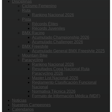
Disciplinas
Ciclismo Femenino
Ruta
Ranking Nacional 2026
Pista
Récords Élites
Récords Juveniles
BMX Racing
Acumulado Championship 2026
Acumulado Challenger 2026
BMX Freestyle
Acumulado General BMX Freestyle 2025
Mountain Bike
Paracycling
Ranking Nacional 2026
Resultados Copa Nacional Ruta
Paracycling 2026
Master List Nacional 2026
Reglamento Clasificación Funcional
Nacional
Normativa Técnica 2026
Formato de Información Médica (MDF)
Noticias
Nuestros Campeones
Calendarios