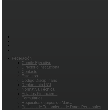
Federación
Comité Ejecutivo
Directorio Institucional
Contacto
Estatutos
Código Disciplinario
Reglamento UCI
Normativa Técnica
Estados Financieros
Formularios
Requisitos equipos de Marca
Políticas de Tratamiento de Datos Personales