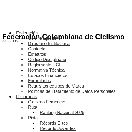
Federación
Federación Colombiana de Ciclismo
Comité Ejecutivo
Síguenos en /
Directorio Institucional
Contacto
Estatutos
Código Disciplinario
Reglamento UCI
Normativa Técnica
Estados Financieros
Formularios
Requisitos equipos de Marca
Políticas de Tratamiento de Datos Personales
Disciplinas
Ciclismo Femenino
Ruta
Ranking Nacional 2026
Pista
Récords Élites
Récords Juveniles