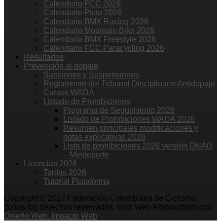
Calendario FCC 2026
Calendario Pista 2026
Calendario BMX Racing 2026
Calendario Mountain Bike 2026
Calendario BMX Freestyle 2026
Calendario FCC Paracycling 2026
Resultados
Prevención al dopaje
Sanciones y Suspensiones
Reglamento del Tribunal Disciplinario Antidopaje
Cursos WADA
Listado de Prohibiciones
Programa de Seguimiento 2026
Listado de Prohibiciones WADA 2026
Resumen principales modificaciones y
notas explicativas 2026
Lista de prohibiciones 2026 versión ONAD
– Mindeporte
Licencias 2026
Tarifas 2026
Tutorial Plataforma
Copyright © 2017 Federación Colombiana de Ciclismo.
Todos los derechos reservados. Sitio Web Administrado por
Diseño Web. Impacto Web