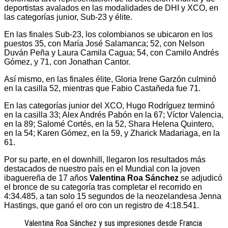
deportistas avalados en las modalidades de DHI y XCO, en
las categorías junior, Sub-23 y élite.
En las finales Sub-23, los colombianos se ubicaron en los
puestos 35, con María José Salamanca; 52, con Nelson
Duván Peña y Laura Camila Cagua; 54, con Camilo Andrés
Gómez, y 71, con Jonathan Cantor.
Así mismo, en las finales élite, Gloria Irene Garzón culminó
en la casilla 52, mientras que Fabio Castañeda fue 71.
En las categorías junior del XCO, Hugo Rodríguez terminó
en la casilla 33; Alex Andrés Pabón en la 67; Víctor Valencia,
en la 89; Salomé Cortés, en la 52, Shara Helena Quintero,
en la 54; Karen Gómez, en la 59, y Zharick Madariaga, en la
61.
Por su parte, en el downhill, llegaron los resultados más
destacados de nuestro país en el Mundial con la joven
ibaguereña de 17 años
Valentina Roa Sánchez
se adjudicó
el bronce de su categoría tras completar el recorrido en
4:34.485, a tan solo 15 segundos de la neozelandesa Jenna
Hastings, que ganó el oro con un registro de 4:18.541.
Valentina Roa Sánchez y sus impresiones desde Francia