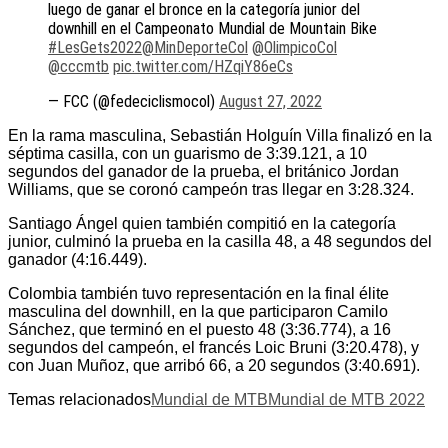
luego de ganar el bronce en la categoría junior del
downhill en el Campeonato Mundial de Mountain Bike
#LesGets2022
@MinDeporteCol
@OlimpicoCol
@cccmtb
pic.twitter.com/HZqiY86eCs
— FCC (@fedeciclismocol)
August 27, 2022
En la rama masculina, Sebastián Holguín Villa finalizó en la
séptima casilla, con un guarismo de 3:39.121, a 10
segundos del ganador de la prueba, el británico Jordan
Williams, que se coronó campeón tras llegar en 3:28.324.
Santiago Ángel quien también compitió en la categoría
junior, culminó la prueba en la casilla 48, a 48 segundos del
ganador (4:16.449).
Colombia también tuvo representación en la final élite
masculina del downhill, en la que participaron Camilo
Sánchez, que terminó en el puesto 48 (3:36.774), a 16
segundos del campeón, el francés Loic Bruni (3:20.478), y
con Juan Muñoz, que arribó 66, a 20 segundos (3:40.691).
Temas relacionados
Mundial de MTB
Mundial de MTB 2022