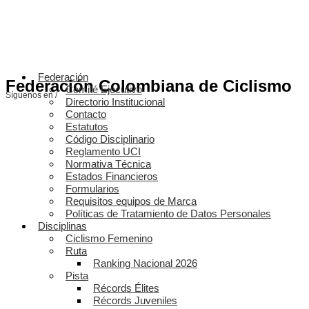
Federación
Federación Colombiana de Ciclismo
Comité Ejecutivo
Síguenos en /
Directorio Institucional
Contacto
Estatutos
Código Disciplinario
Reglamento UCI
Normativa Técnica
Estados Financieros
Formularios
Requisitos equipos de Marca
Políticas de Tratamiento de Datos Personales
Disciplinas
Ciclismo Femenino
Ruta
Ranking Nacional 2026
Pista
Récords Élites
Récords Juveniles