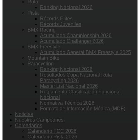
Ruta
Ranking Nacional 2026
Pista
Récords Élites
Récords Juveniles
BMX Racing
Acumulado Championship 2026
Acumulado Challenger 2026
BMX Freestyle
Acumulado General BMX Freestyle 2025
Mountain Bike
Paracycling
Ranking Nacional 2026
Resultados Copa Nacional Ruta
Paracycling 2026
Master List Nacional 2026
Reglamento Clasificación Funcional
Nacional
Normativa Técnica 2026
Formato de Información Médica (MDF)
Noticias
Nuestros Campeones
Calendarios
Calendario FCC 2026
Calendario Pista 2026