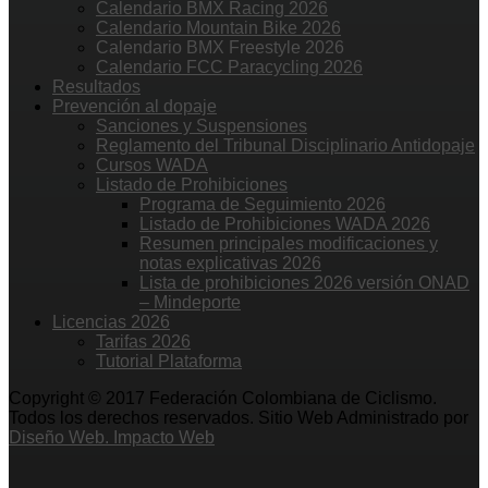
Calendario BMX Racing 2026
Calendario Mountain Bike 2026
Calendario BMX Freestyle 2026
Calendario FCC Paracycling 2026
Resultados
Prevención al dopaje
Sanciones y Suspensiones
Reglamento del Tribunal Disciplinario Antidopaje
Cursos WADA
Listado de Prohibiciones
Programa de Seguimiento 2026
Listado de Prohibiciones WADA 2026
Resumen principales modificaciones y
notas explicativas 2026
Lista de prohibiciones 2026 versión ONAD
– Mindeporte
Licencias 2026
Tarifas 2026
Tutorial Plataforma
Copyright © 2017 Federación Colombiana de Ciclismo.
Todos los derechos reservados. Sitio Web Administrado por
Diseño Web. Impacto Web