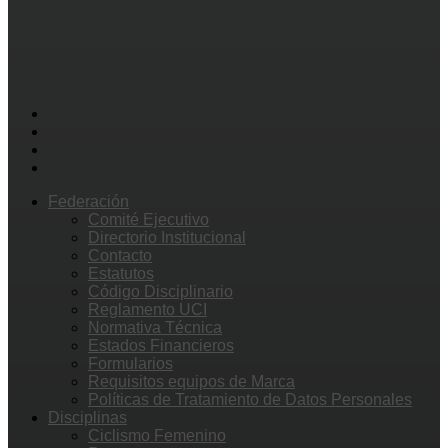
Federación
Comité Ejecutivo
Directorio Institucional
Contacto
Estatutos
Código Disciplinario
Reglamento UCI
Normativa Técnica
Estados Financieros
Formularios
Requisitos equipos de Marca
Políticas de Tratamiento de Datos Personales
Disciplinas
Ciclismo Femenino