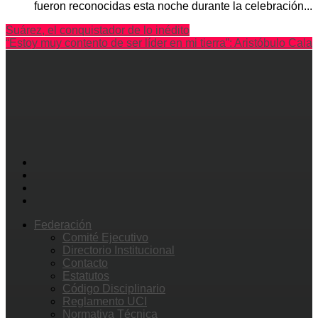
fueron reconocidas esta noche durante la celebración...
Suárez, el conquistador de lo inédito
“Estoy muy contento de ser líder en mi tierra”: Aristóbulo Cala
Federación
Comité Ejecutivo
Directorio Institucional
Contacto
Estatutos
Código Disciplinario
Reglamento UCI
Normativa Técnica