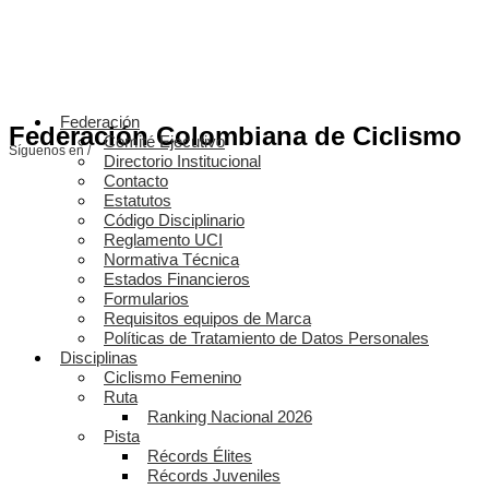
Federación
Federación Colombiana de Ciclismo
Comité Ejecutivo
Síguenos en /
Directorio Institucional
Contacto
Estatutos
Código Disciplinario
Reglamento UCI
Normativa Técnica
Estados Financieros
Formularios
Requisitos equipos de Marca
Políticas de Tratamiento de Datos Personales
Disciplinas
Ciclismo Femenino
Ruta
Ranking Nacional 2026
Pista
Récords Élites
Récords Juveniles