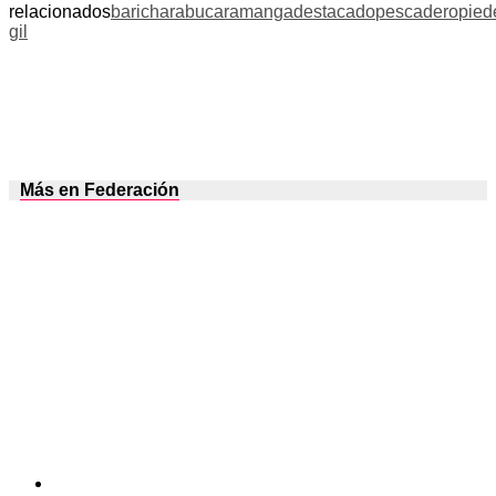
relacionados
barichara
bucaramanga
destacado
pescadero
pied
gil
Más en Federación