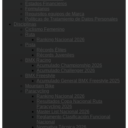
Estados Financieros
Formularios
Requisitos equipos de Marca
Políticas de Tratamiento de Datos Personales
Disciplinas
Ciclismo Femenino
Ruta
Ranking Nacional 2026
Pista
Récords Élites
Récords Juveniles
BMX Racing
Acumulado Championship 2026
Acumulado Challenger 2026
BMX Freestyle
Acumulado General BMX Freestyle 2025
Mountain Bike
Paracycling
Ranking Nacional 2026
Resultados Copa Nacional Ruta
Paracycling 2026
Master List Nacional 2026
Reglamento Clasificación Funcional
Nacional
Normativa Técnica 2026