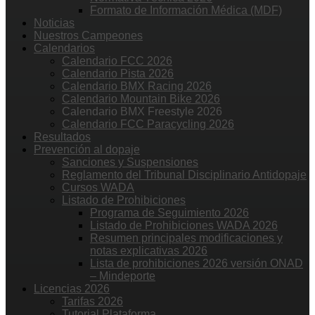
Formato de Información Médica (MDF)
Noticias
Nuestros Campeones
Calendarios
Calendario FCC 2026
Calendario Pista 2026
Calendario BMX Racing 2026
Calendario Mountain Bike 2026
Calendario BMX Freestyle 2026
Calendario FCC Paracycling 2026
Resultados
Prevención al dopaje
Sanciones y Suspensiones
Reglamento del Tribunal Disciplinario Antidopaje
Cursos WADA
Listado de Prohibiciones
Programa de Seguimiento 2026
Listado de Prohibiciones WADA 2026
Resumen principales modificaciones y
notas explicativas 2026
Lista de prohibiciones 2026 versión ONAD
– Mindeporte
Licencias 2026
Tarifas 2026
Tutorial Plataforma