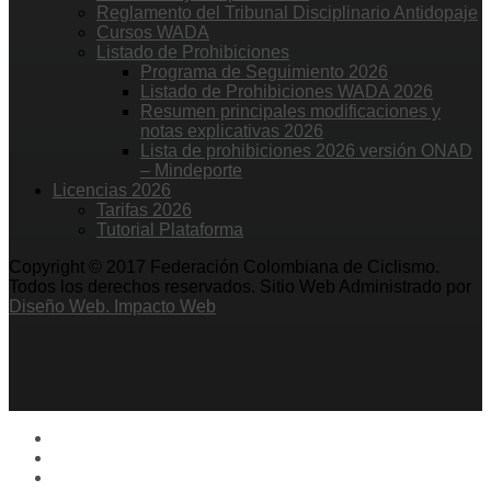
Reglamento del Tribunal Disciplinario Antidopaje
Cursos WADA
Listado de Prohibiciones
Programa de Seguimiento 2026
Listado de Prohibiciones WADA 2026
Resumen principales modificaciones y
notas explicativas 2026
Lista de prohibiciones 2026 versión ONAD
– Mindeporte
Licencias 2026
Tarifas 2026
Tutorial Plataforma
Copyright © 2017 Federación Colombiana de Ciclismo.
Todos los derechos reservados. Sitio Web Administrado por
Diseño Web. Impacto Web