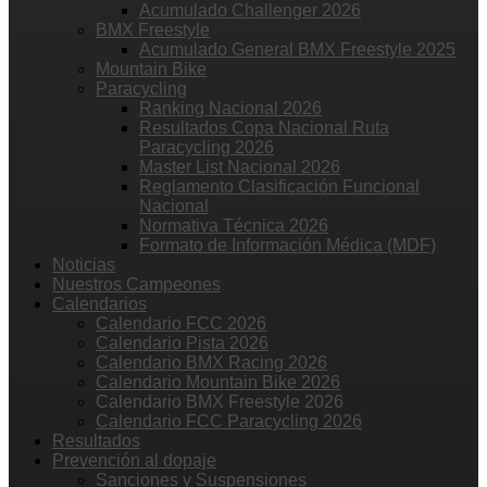
Acumulado Challenger 2026
BMX Freestyle
Acumulado General BMX Freestyle 2025
Mountain Bike
Paracycling
Ranking Nacional 2026
Resultados Copa Nacional Ruta
Paracycling 2026
Master List Nacional 2026
Reglamento Clasificación Funcional
Nacional
Normativa Técnica 2026
Formato de Información Médica (MDF)
Noticias
Nuestros Campeones
Calendarios
Calendario FCC 2026
Calendario Pista 2026
Calendario BMX Racing 2026
Calendario Mountain Bike 2026
Calendario BMX Freestyle 2026
Calendario FCC Paracycling 2026
Resultados
Prevención al dopaje
Sanciones y Suspensiones