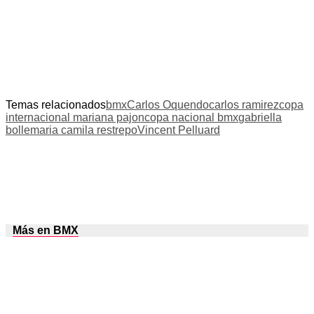
Temas relacionados
bmx
Carlos Oquendo
carlos ramirez
copa
internacional mariana pajon
copa nacional bmx
gabriella
bolle
maria camila restrepo
Vincent Pelluard
Más en BMX