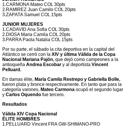
1.CARMONA Mateo COL 30pts
2.RAMIREZ Juan Camilo COL 20pts
3.ZAPATA Samuel COL 15pts
JUNIOR MUJERES
1.CADAVID Ana Sofia COL 30pts
2.DIOSA Maria Camila COL 20pts
3.PARRA Paola Natalia COL 15pts
Por su parte, el sábado la cita deportiva en la capital del
Atlántico se cerró con la
XIV y última Válida de la Copa
Nacional Mariana Pajón,
que dejó como campeones a la
antioqueña
Andrea Escobar
y al deportista
Vincent
Pelluard.
En damas élite,
María Camila Restrepo y Gabriella Bolle,
fueron plata y bronce respectivamente. En tanto que para la
categoría varones,
Mateo Carmona
ocupó el segundo lugar
y
Carlos Oquendo
fue tercero.
Resultados
Válida XIV Copa Nacional
ÉLITE HOMBRES
1.PELLUARD Vincent FRA GW-SHIMANO-PRO