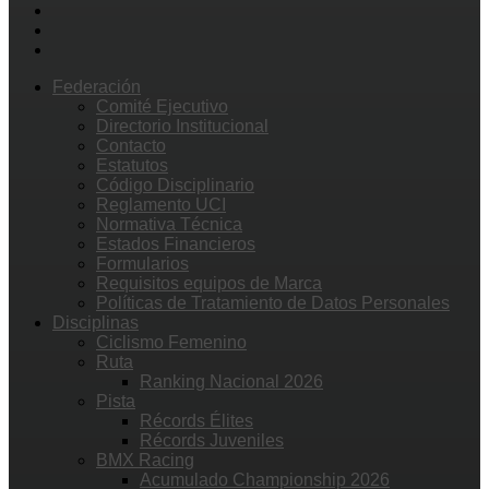
Federación
Comité Ejecutivo
Directorio Institucional
Contacto
Estatutos
Código Disciplinario
Reglamento UCI
Normativa Técnica
Estados Financieros
Formularios
Requisitos equipos de Marca
Políticas de Tratamiento de Datos Personales
Disciplinas
Ciclismo Femenino
Ruta
Ranking Nacional 2026
Pista
Récords Élites
Récords Juveniles
BMX Racing
Acumulado Championship 2026