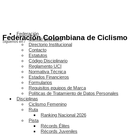
Federación
Federación Colombiana de Ciclismo
Comité Ejecutivo
Síguenos en /
Directorio Institucional
Contacto
Estatutos
Código Disciplinario
Reglamento UCI
Normativa Técnica
Estados Financieros
Formularios
Requisitos equipos de Marca
Políticas de Tratamiento de Datos Personales
Disciplinas
Ciclismo Femenino
Ruta
Ranking Nacional 2026
Pista
Récords Élites
Récords Juveniles