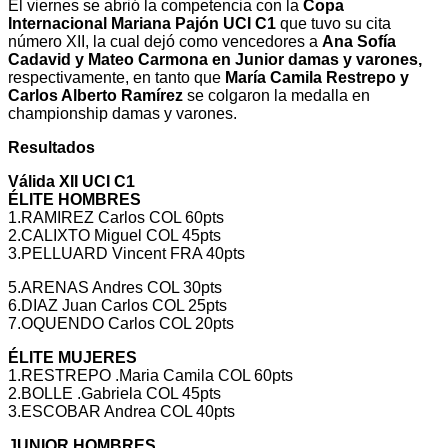
El viernes se abrió la competencia con la
Copa
Internacional Mariana Pajón UCI C1
que tuvo su cita
número XII, la cual dejó como vencedores a
Ana Sofía
Cadavid y Mateo Carmona en Junior damas y varones,
respectivamente, en tanto que
María Camila Restrepo y
Carlos Alberto Ramírez
se colgaron la medalla en
championship damas y varones.
Resultados
Válida XII UCI C1
ÉLITE HOMBRES
1.RAMIREZ Carlos COL 60pts
2.CALIXTO Miguel COL 45pts
3.PELLUARD Vincent FRA 40pts
5.ARENAS Andres COL 30pts
6.DIAZ Juan Carlos COL 25pts
7.OQUENDO Carlos COL 20pts
ÉLITE MUJERES
1.RESTREPO .Maria Camila COL 60pts
2.BOLLE .Gabriela COL 45pts
3.ESCOBAR Andrea COL 40pts
JUNIOR HOMBRES