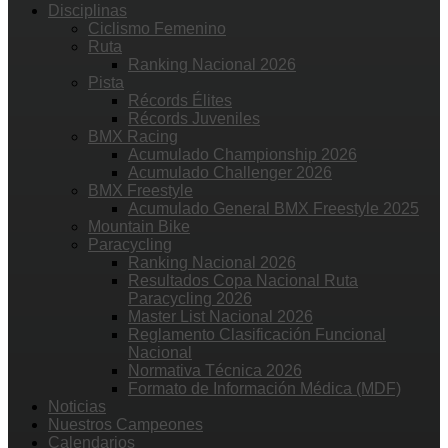
Disciplinas
Ciclismo Femenino
Ruta
Ranking Nacional 2026
Pista
Récords Élites
Récords Juveniles
BMX Racing
Acumulado Championship 2026
Acumulado Challenger 2026
BMX Freestyle
Acumulado General BMX Freestyle 2025
Mountain Bike
Paracycling
Ranking Nacional 2026
Resultados Copa Nacional Ruta
Paracycling 2026
Master List Nacional 2026
Reglamento Clasificación Funcional
Nacional
Normativa Técnica 2026
Formato de Información Médica (MDF)
Noticias
Nuestros Campeones
Calendarios