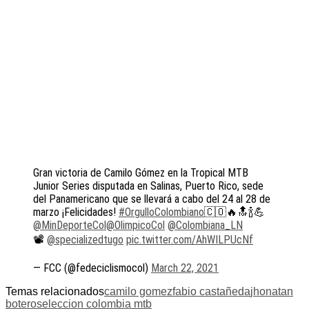
Gran victoria de Camilo Gómez en la Tropical MTB
Junior Series disputada en Salinas, Puerto Rico, sede
del Panamericano que se llevará a cabo del 24 al 28 de
marzo ¡Felicidades!
#OrgulloColombiano
🇨🇴🔥🔝🍾💪
@MinDeporteCol
@OlimpicoCol
@Colombiana_LN
📽️
@specializedtugo
pic.twitter.com/AhWILPUcNf
— FCC (@fedeciclismocol)
March 22, 2021
Temas relacionados
camilo gomez
fabio castañeda
jhonatan
botero
seleccion colombia mtb