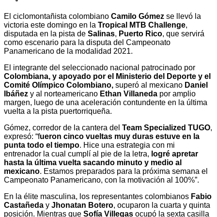
El ciclomontañista colombiano
Camilo Gómez
se llevó la
victoria este domingo en la
Tropical MTB Challenge
,
disputada en la pista de
Salinas
,
Puerto Rico
, que servirá
como escenario para la disputa del Campeonato
Panamericano de la modalidad 2021.
El integrante del seleccionado nacional patrocinado por
Colombiana, y apoyado por el Ministerio del Deporte y el
Comité Olímpico Colombiano,
superó al mexicano
Daniel
Ibáñez
y al norteamericano
Ethan Villaneda
por amplio
margen, luego de una aceleración contundente en la última
vuelta a la pista puertorriqueña.
Gómez, corredor de la cantera del
Team Specialized TUGO
,
expresó: “f
ueron cinco vueltas muy duras estuve en la
punta todo el tiempo
. Hice una estrategia con mi
entrenador la cual cumplí al pie de la letra,
logré apretar
hasta la última vuelta sacando minuto y medio al
mexicano
. Estamos preparados para la próxima semana el
Campeonato Panamericano, con la motivación al 100%”.
En la élite masculina, los representantes colombianos
Fabio
Castañeda
y
Jhonatan Botero
, ocuparon la cuarta y quinta
posición. Mientras que
Sofía Villegas
ocupó la sexta casilla