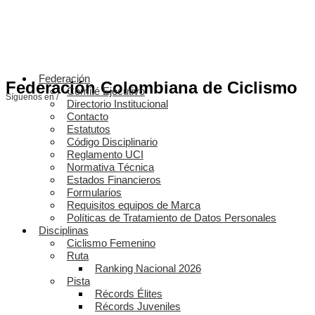
Federación
Federación Colombiana de Ciclismo
Comité Ejecutivo
Síguenos en /
Directorio Institucional
Contacto
Estatutos
Código Disciplinario
Reglamento UCI
Normativa Técnica
Estados Financieros
Formularios
Requisitos equipos de Marca
Políticas de Tratamiento de Datos Personales
Disciplinas
Ciclismo Femenino
Ruta
Ranking Nacional 2026
Pista
Récords Élites
Récords Juveniles