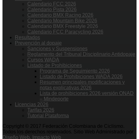
Calendario FCC 2026
Calendario Pista 2026
Calendario BMX Racing 2026
Calendario Mountain Bike 2026
Calendario BMX Freestyle 2026
Calendario FCC Paracycling 2026
Resultados
Prevención al dopaje
Sanciones y Suspensiones
Reglamento del Tribunal Disciplinario Antidopaje
Cursos WADA
Listado de Prohibiciones
Programa de Seguimiento 2026
Listado de Prohibiciones WADA 2026
Resumen principales modificaciones y
notas explicativas 2026
Lista de prohibiciones 2026 versión ONAD
– Mindeporte
Licencias 2026
Tarifas 2026
Tutorial Plataforma
Copyright © 2017 Federación Colombiana de Ciclismo.
Todos los derechos reservados. Sitio Web Administrado por
Diseño Web. Impacto Web