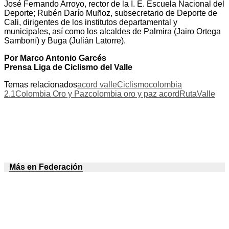
José Fernando Arroyo, rector de la I. E. Escuela Nacional del
Deporte; Rubén Darío Muñoz, subsecretario de Deporte de
Cali, dirigentes de los institutos departamental y
municipales, así como los alcaldes de Palmira (Jairo Ortega
Samboní) y Buga (Julián Latorre).
Por Marco Antonio Garcés
Prensa Liga de Ciclismo del Valle
Temas relacionados
acord valle
Ciclismo
colombia
2.1
Colombia Oro y Paz
colombia oro y paz acord
Ruta
Valle
Más en Federación