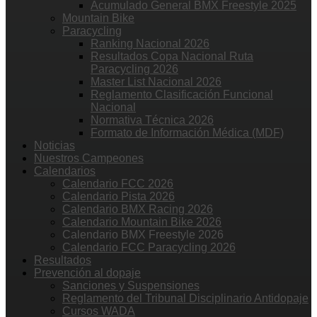
Acumulado General BMX Freestyle 2025
Mountain Bike
Paracycling
Ranking Nacional 2026
Resultados Copa Nacional Ruta
Paracycling 2026
Master List Nacional 2026
Reglamento Clasificación Funcional
Nacional
Normativa Técnica 2026
Formato de Información Médica (MDF)
Noticias
Nuestros Campeones
Calendarios
Calendario FCC 2026
Calendario Pista 2026
Calendario BMX Racing 2026
Calendario Mountain Bike 2026
Calendario BMX Freestyle 2026
Calendario FCC Paracycling 2026
Resultados
Prevención al dopaje
Sanciones y Suspensiones
Reglamento del Tribunal Disciplinario Antidopaje
Cursos WADA