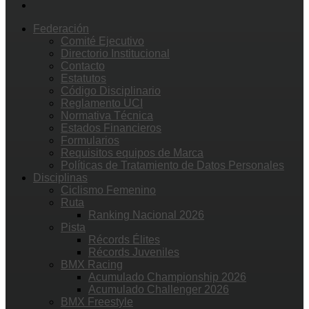
Federación
Comité Ejecutivo
Directorio Institucional
Contacto
Estatutos
Código Disciplinario
Reglamento UCI
Normativa Técnica
Estados Financieros
Formularios
Requisitos equipos de Marca
Políticas de Tratamiento de Datos Personales
Disciplinas
Ciclismo Femenino
Ruta
Ranking Nacional 2026
Pista
Récords Élites
Récords Juveniles
BMX Racing
Acumulado Championship 2026
Acumulado Challenger 2026
BMX Freestyle