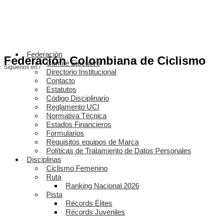
Federación
Federación Colombiana de Ciclismo
Comité Ejecutivo
Síguenos en /
Directorio Institucional
Contacto
Estatutos
Código Disciplinario
Reglamento UCI
Normativa Técnica
Estados Financieros
Formularios
Requisitos equipos de Marca
Políticas de Tratamiento de Datos Personales
Disciplinas
Ciclismo Femenino
Ruta
Ranking Nacional 2026
Pista
Récords Élites
Récords Juveniles