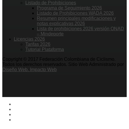
Listado de Prohibiciones
Programa de Seguimiento 2026
Listado de Prohibiciones WADA 2026
Resumen principales modificaciones y
notas explicativas 2026
Lista de prohibiciones 2026 versión ONAD
– Mindeporte
Licencias 2026
Tarifas 2026
Tutorial Plataforma
Copyright © 2017 Federación Colombiana de Ciclismo.
Todos los derechos reservados. Sitio Web Administrado por
Diseño Web. Impacto Web