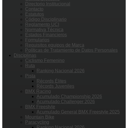
Directorio Institucional
Contacto
Estatutos
Código Disciplinario
Reglamento UCI
Normativa Técnica
Estados Financieros
Formularios
Requisitos equipos de Marca
Políticas de Tratamiento de Datos Personales
Disciplinas
Ciclismo Femenino
Ruta
Ranking Nacional 2026
Pista
Récords Élites
Récords Juveniles
BMX Racing
Acumulado Championship 2026
Acumulado Challenger 2026
BMX Freestyle
Acumulado General BMX Freestyle 2025
Mountain Bike
Paracycling
Ranking Nacional 2026