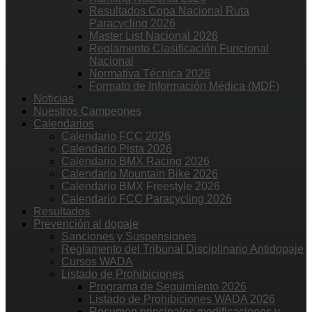
Resultados Copa Nacional Ruta
Paracycling 2026
Master List Nacional 2026
Reglamento Clasificación Funcional
Nacional
Normativa Técnica 2026
Formato de Información Médica (MDF)
Noticias
Nuestros Campeones
Calendarios
Calendario FCC 2026
Calendario Pista 2026
Calendario BMX Racing 2026
Calendario Mountain Bike 2026
Calendario BMX Freestyle 2026
Calendario FCC Paracycling 2026
Resultados
Prevención al dopaje
Sanciones y Suspensiones
Reglamento del Tribunal Disciplinario Antidopaje
Cursos WADA
Listado de Prohibiciones
Programa de Seguimiento 2026
Listado de Prohibiciones WADA 2026
Resumen principales modificaciones y