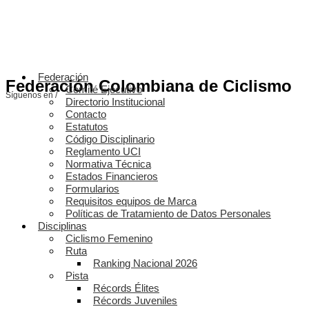
Federación
Federación Colombiana de Ciclismo
Comité Ejecutivo
Síguenos en /
Directorio Institucional
Contacto
Estatutos
Código Disciplinario
Reglamento UCI
Normativa Técnica
Estados Financieros
Formularios
Requisitos equipos de Marca
Políticas de Tratamiento de Datos Personales
Disciplinas
Ciclismo Femenino
Ruta
Ranking Nacional 2026
Pista
Récords Élites
Récords Juveniles