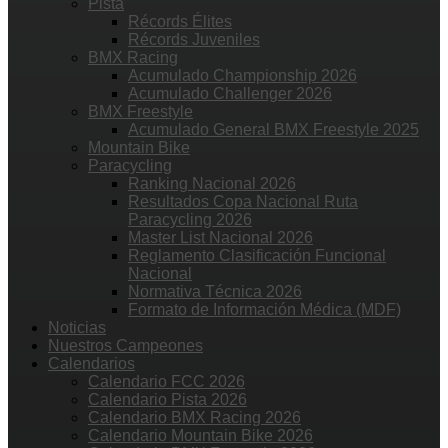
Pista
Récords Élites
Récords Juveniles
BMX Racing
Acumulado Championship 2026
Acumulado Challenger 2026
BMX Freestyle
Acumulado General BMX Freestyle 2025
Mountain Bike
Paracycling
Ranking Nacional 2026
Resultados Copa Nacional Ruta
Paracycling 2026
Master List Nacional 2026
Reglamento Clasificación Funcional
Nacional
Normativa Técnica 2026
Formato de Información Médica (MDF)
Noticias
Nuestros Campeones
Calendarios
Calendario FCC 2026
Calendario Pista 2026
Calendario BMX Racing 2026
Calendario Mountain Bike 2026