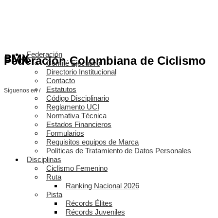
Federación
BMX
Federación Colombiana de Ciclismo
Comité Ejecutivo
Directorio Institucional
Contacto
Estatutos
Síguenos en /
Código Disciplinario
Reglamento UCI
Normativa Técnica
Estados Financieros
Formularios
Requisitos equipos de Marca
Políticas de Tratamiento de Datos Personales
Disciplinas
Ciclismo Femenino
Ruta
Ranking Nacional 2026
Pista
Récords Élites
Récords Juveniles