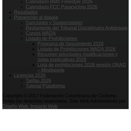
Calendario BMX Freestyle 2026
Calendario FCC Paracycling 2026
Resultados
Prevención al dopaje
Sanciones y Suspensiones
Reglamento del Tribunal Disciplinario Antidopaje
Cursos WADA
Listado de Prohibiciones
Programa de Seguimiento 2026
Listado de Prohibiciones WADA 2026
Resumen principales modificaciones y
notas explicativas 2026
Lista de prohibiciones 2026 versión ONAD
– Mindeporte
Licencias 2026
Tarifas 2026
Tutorial Plataforma
Copyright © 2017 Federación Colombiana de Ciclismo.
Todos los derechos reservados. Sitio Web Administrado por
Diseño Web. Impacto Web