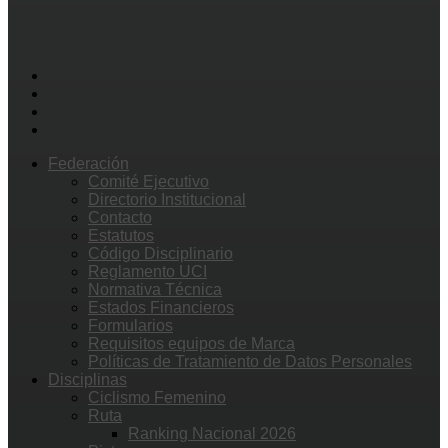
Federación
Comité Ejecutivo
Directorio Institucional
Contacto
Estatutos
Código Disciplinario
Reglamento UCI
Normativa Técnica
Estados Financieros
Formularios
Requisitos equipos de Marca
Políticas de Tratamiento de Datos Personales
Disciplinas
Ciclismo Femenino
Ruta
Ranking Nacional 2026