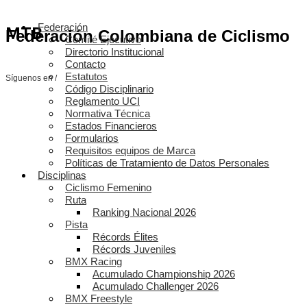
Federación
MTB
Federación Colombiana de Ciclismo
Comité Ejecutivo
Directorio Institucional
Contacto
Estatutos
Síguenos en /
Código Disciplinario
Reglamento UCI
Normativa Técnica
Estados Financieros
Formularios
Requisitos equipos de Marca
Políticas de Tratamiento de Datos Personales
Disciplinas
Ciclismo Femenino
Ruta
Ranking Nacional 2026
Pista
Récords Élites
Récords Juveniles
BMX Racing
Acumulado Championship 2026
Acumulado Challenger 2026
BMX Freestyle