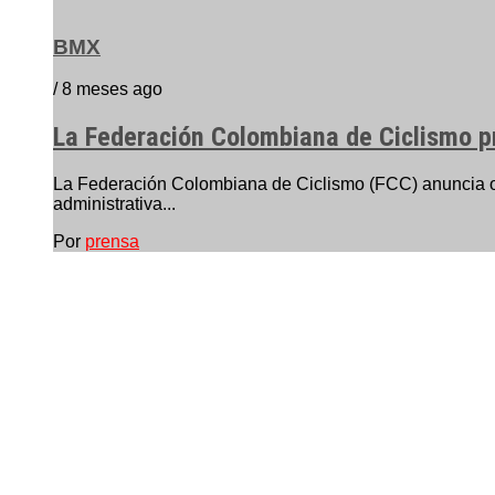
BMX
/ 8 meses ago
La Federación Colombiana de Ciclismo p
La Federación Colombiana de Ciclismo (FCC) anuncia ofic
administrativa...
Por
prensa