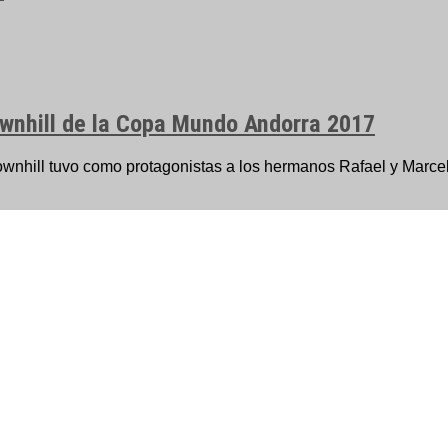
ownhill de la Copa Mundo Andorra 2017
wnhill tuvo como protagonistas a los hermanos Rafael y Marcel