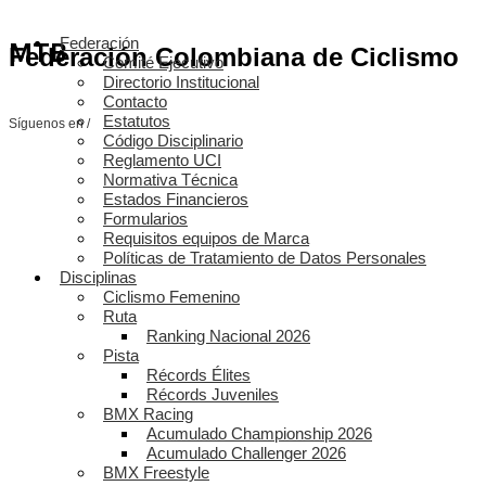
Federación
MTB
Federación Colombiana de Ciclismo
Comité Ejecutivo
Directorio Institucional
Contacto
Estatutos
Síguenos en /
Código Disciplinario
Reglamento UCI
Normativa Técnica
Estados Financieros
Formularios
Requisitos equipos de Marca
Políticas de Tratamiento de Datos Personales
Disciplinas
Ciclismo Femenino
Ruta
Ranking Nacional 2026
Pista
Récords Élites
Récords Juveniles
BMX Racing
Acumulado Championship 2026
Acumulado Challenger 2026
BMX Freestyle