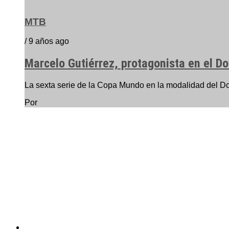
MTB
/ 9 años ago
Marcelo Gutiérrez, protagonista en el D
La sexta serie de la Copa Mundo en la modalidad del Do
Por