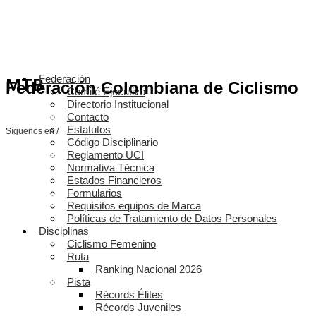
Federación
MTB
Federación Colombiana de Ciclismo
Comité Ejecutivo
Directorio Institucional
Contacto
Estatutos
Síguenos en /
Código Disciplinario
Reglamento UCI
Normativa Técnica
Estados Financieros
Formularios
Requisitos equipos de Marca
Políticas de Tratamiento de Datos Personales
Disciplinas
Ciclismo Femenino
Ruta
Ranking Nacional 2026
Pista
Récords Élites
Récords Juveniles