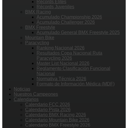
Récords Élites
Récords Juveniles
BMX Racing
Acumulado Championship 2026
Acumulado Challenger 2026
BMX Freestyle
Acumulado General BMX Freestyle 2025
Mountain Bike
Paracycling
Ranking Nacional 2026
Resultados Copa Nacional Ruta
Paracycling 2026
Master List Nacional 2026
Reglamento Clasificación Funcional
Nacional
Normativa Técnica 2026
Formato de Información Médica (MDF)
Noticias
Nuestros Campeones
Calendarios
Calendario FCC 2026
Calendario Pista 2026
Calendario BMX Racing 2026
Calendario Mountain Bike 2026
Calendario BMX Freestyle 2026