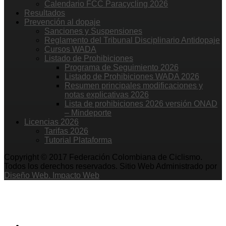
Calendario FCC Paracycling 2026
Resultados
Prevención al dopaje
Sanciones y Suspensiones
Reglamento del Tribunal Disciplinario Antidopaje
Cursos WADA
Listado de Prohibiciones
Programa de Seguimiento 2026
Listado de Prohibiciones WADA 2026
Resumen principales modificaciones y
notas explicativas 2026
Lista de prohibiciones 2026 versión ONAD
– Mindeporte
Licencias 2026
Tarifas 2026
Tutorial Plataforma
Copyright © 2017 Federación Colombiana de Ciclismo.
Todos los derechos reservados. Sitio Web Administrado por
Diseño Web. Impacto Web