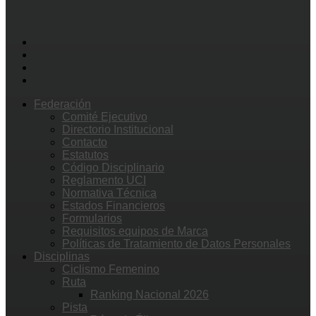
Federación
Comité Ejecutivo
Directorio Institucional
Contacto
Estatutos
Código Disciplinario
Reglamento UCI
Normativa Técnica
Estados Financieros
Formularios
Requisitos equipos de Marca
Políticas de Tratamiento de Datos Personales
Disciplinas
Ciclismo Femenino
Ruta
Ranking Nacional 2026
Pista