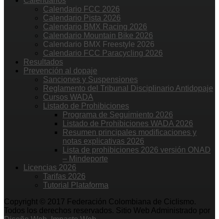
Calendarios
Calendario FCC 2026
Calendario Pista 2026
Calendario BMX Racing 2026
Calendario Mountain Bike 2026
Calendario BMX Freestyle 2026
Calendario FCC Paracycling 2026
Resultados
Prevención al dopaje
Sanciones y Suspensiones
Reglamento del Tribunal Disciplinario Antidopaje
Cursos WADA
Listado de Prohibiciones
Programa de Seguimiento 2026
Listado de Prohibiciones WADA 2026
Resumen principales modificaciones y
notas explicativas 2026
Lista de prohibiciones 2026 versión ONAD
– Mindeporte
Licencias 2026
Tarifas 2026
Tutorial Plataforma
Copyright © 2017 Federación Colombiana de Ciclismo.
Todos los derechos reservados. Sitio Web Administrado por