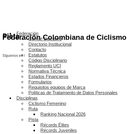
Federación
Pista
Federación Colombiana de Ciclismo
Comité Ejecutivo
Directorio Institucional
Contacto
Estatutos
Síguenos en /
Código Disciplinario
Reglamento UCI
Normativa Técnica
Estados Financieros
Formularios
Requisitos equipos de Marca
Políticas de Tratamiento de Datos Personales
Disciplinas
Ciclismo Femenino
Ruta
Ranking Nacional 2026
Pista
Récords Élites
Récords Juveniles