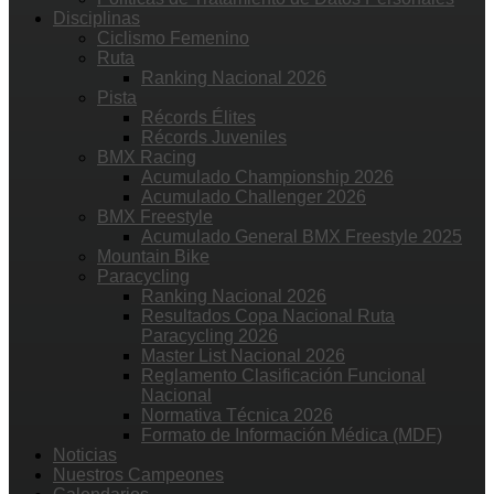
Disciplinas
Ciclismo Femenino
Ruta
Ranking Nacional 2026
Pista
Récords Élites
Récords Juveniles
BMX Racing
Acumulado Championship 2026
Acumulado Challenger 2026
BMX Freestyle
Acumulado General BMX Freestyle 2025
Mountain Bike
Paracycling
Ranking Nacional 2026
Resultados Copa Nacional Ruta
Paracycling 2026
Master List Nacional 2026
Reglamento Clasificación Funcional
Nacional
Normativa Técnica 2026
Formato de Información Médica (MDF)
Noticias
Nuestros Campeones