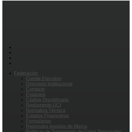
Federación
Comité Ejecutivo
Directorio Institucional
Contacto
Estatutos
Código Disciplinario
Reglamento UCI
Normativa Técnica
Estados Financieros
Formularios
Requisitos equipos de Marca
Políticas de Tratamiento de Datos Personales