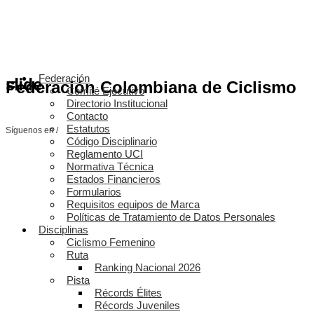
Federación
slide
Federación Colombiana de Ciclismo
Comité Ejecutivo
Directorio Institucional
Contacto
Estatutos
Síguenos en /
Código Disciplinario
Reglamento UCI
Normativa Técnica
Estados Financieros
Formularios
Requisitos equipos de Marca
Políticas de Tratamiento de Datos Personales
Disciplinas
Ciclismo Femenino
Ruta
Ranking Nacional 2026
Pista
Récords Élites
Récords Juveniles