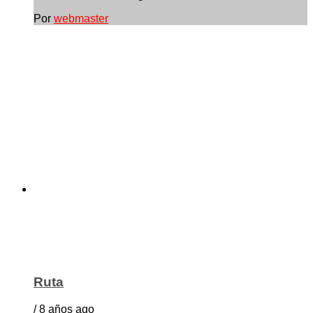
Por
webmaster
Ruta
/ 8 años ago