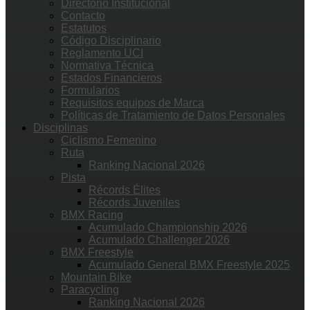
Directorio Institucional
Contacto
Estatutos
Código Disciplinario
Reglamento UCI
Normativa Técnica
Estados Financieros
Formularios
Requisitos equipos de Marca
Políticas de Tratamiento de Datos Personales
Disciplinas
Ciclismo Femenino
Ruta
Ranking Nacional 2026
Pista
Récords Élites
Récords Juveniles
BMX Racing
Acumulado Championship 2026
Acumulado Challenger 2026
BMX Freestyle
Acumulado General BMX Freestyle 2025
Mountain Bike
Paracycling
Ranking Nacional 2026