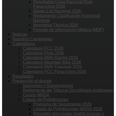
Resultados Copa Nacional Ruta
Paracycling 2026
Master List Nacional 2026
Reglamento Clasificación Funcional
Nacional
Normativa Técnica 2026
Formato de Información Médica (MDF)
Noticias
Nuestros Campeones
Calendarios
Calendario FCC 2026
Calendario Pista 2026
Calendario BMX Racing 2026
Calendario Mountain Bike 2026
Calendario BMX Freestyle 2026
Calendario FCC Paracycling 2026
Resultados
Prevención al dopaje
Sanciones y Suspensiones
Reglamento del Tribunal Disciplinario Antidopaje
Cursos WADA
Listado de Prohibiciones
Programa de Seguimiento 2026
Listado de Prohibiciones WADA 2026
Resumen principales modificaciones y