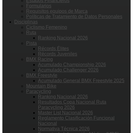
Estados Financieros
Formularios
Requisitos equipos de Marca
Políticas de Tratamiento de Datos Personales
Disciplinas
Ciclismo Femenino
Ruta
Ranking Nacional 2026
Pista
Récords Élites
Récords Juveniles
BMX Racing
Acumulado Championship 2026
Acumulado Challenger 2026
BMX Freestyle
Acumulado General BMX Freestyle 2025
Mountain Bike
Paracycling
Ranking Nacional 2026
Resultados Copa Nacional Ruta
Paracycling 2026
Master List Nacional 2026
Reglamento Clasificación Funcional
Nacional
Normativa Técnica 2026