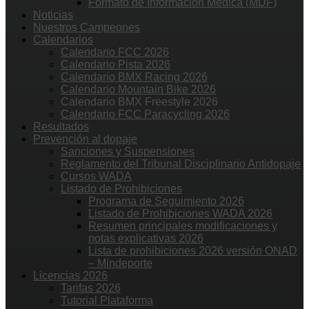
Formato de Información Médica (MDF)
Noticias
Nuestros Campeones
Calendarios
Calendario FCC 2026
Calendario Pista 2026
Calendario BMX Racing 2026
Calendario Mountain Bike 2026
Calendario BMX Freestyle 2026
Calendario FCC Paracycling 2026
Resultados
Prevención al dopaje
Sanciones y Suspensiones
Reglamento del Tribunal Disciplinario Antidopaje
Cursos WADA
Listado de Prohibiciones
Programa de Seguimiento 2026
Listado de Prohibiciones WADA 2026
Resumen principales modificaciones y
notas explicativas 2026
Lista de prohibiciones 2026 versión ONAD
– Mindeporte
Licencias 2026
Tarifas 2026
Tutorial Plataforma