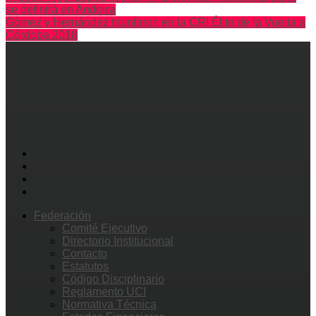
se definirá en Andorra
Gómez y Hernández triunfaron en la CRI Élite de la Vuelta a
Córdoba 2018
Federación
Comité Ejecutivo
Directorio Institucional
Contacto
Estatutos
Código Disciplinario
Reglamento UCI
Normativa Técnica