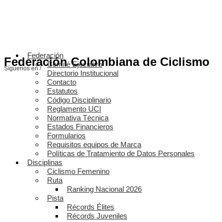
Federación
Federación Colombiana de Ciclismo
Comité Ejecutivo
Síguenos en /
Directorio Institucional
Contacto
Estatutos
Código Disciplinario
Reglamento UCI
Normativa Técnica
Estados Financieros
Formularios
Requisitos equipos de Marca
Políticas de Tratamiento de Datos Personales
Disciplinas
Ciclismo Femenino
Ruta
Ranking Nacional 2026
Pista
Récords Élites
Récords Juveniles