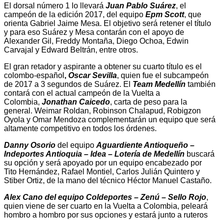
El dorsal número 1 lo llevará
Juan Pablo Suárez
, el
campeón de la edición 2017, del equipo
Epm Scott
, que
orienta Gabriel Jaime Mesa. El objetivo será retener el título
y para eso Suárez y Mesa contarán con el apoyo de
Alexander Gil, Freddy Montaña, Diego Ochoa, Edwin
Carvajal y Edward Beltrán, entre otros.
El gran retador y aspirante a obtener su cuarto título es el
colombo-español
,
Oscar Sevilla
, quien fue el subcampeón
de 2017 a 3 segundos de Suárez. El
Team Medellín
también
contará con el actual campeón de la Vuelta a
Colombia,
Jonathan Caicedo
, carta de peso para la
general. Weimar Roldan, Robinson Chalapud, Robigzon
Oyola y Omar Mendoza complementarán un equipo que será
altamente competitivo en todos los órdenes.
Danny Osorio
del equipo
Aguardiente Antioqueño –
Indeportes Antioquia – Idea – Lotería de Medellín
buscará
su opción y será apoyado por un equipo encabezado por
Tito Hernández, Rafael Montiel, Carlos Julián Quintero y
Stiber Ortiz, de la mano del técnico Héctor Manuel Castaño.
Alex Cano del equipo Coldeportes – Zenú – Sello Rojo
,
quien viene de ser cuarto en la Vuelta a Colombia, peleará
hombro a hombro por sus opciones y estará junto a ruteros