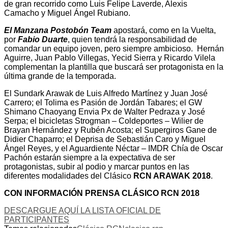
de gran recorrido como Luis Felipe Laverde, Alexis
Camacho y Miguel Ángel Rubiano.
El Manzana Postobón Team
apostará, como en la Vuelta,
por
Fabio Duarte
, quien tendrá la responsabilidad de
comandar un equipo joven, pero siempre ambicioso. Hernán
Aguirre, Juan Pablo Villegas, Yecid Sierra y Ricardo Vilela
complementan la plantilla que buscará ser protagonista en la
última grande de la temporada.
El Sundark Arawak de Luis Alfredo Martínez y Juan José
Carrero; el Tolima es Pasión de Jordán Tabares; el GW
Shimano Chaoyang Envia Px de Walter Pedraza y José
Serpa; el bicicletas Strogman – Coldeportes – Wilier de
Brayan Hernández y Rubén Acosta; el Supergiros Gane de
Didier Chaparro; el Deprisa de Sebastián Caro y Miguel
Ángel Reyes, y el Aguardiente Néctar – IMDR Chía de Oscar
Pachón estarán siempre a la expectativa de ser
protagonistas, subir al podio y marcar puntos en las
diferentes modalidades del Clásico
RCN ARAWAK 2018
.
CON INFORMACIÓN PRENSA CLÁSICO RCN 2018
DESCARGUE AQUÍ LA LISTA OFICIAL DE
PARTICIPANTES