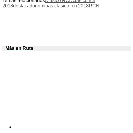
Temas relacionados
Clásico RCN
clasico rcn
2018
destacado
nominas clasico rcn 2018
RCN
Más en Ruta