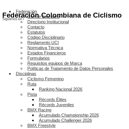
Federación
Federación Colombiana de Ciclismo
Comité Ejecutivo
Síguenos en /
Directorio Institucional
Contacto
Estatutos
Código Disciplinario
Reglamento UCI
Normativa Técnica
Estados Financieros
Formularios
Requisitos equipos de Marca
Políticas de Tratamiento de Datos Personales
Disciplinas
Ciclismo Femenino
Ruta
Ranking Nacional 2026
Pista
Récords Élites
Récords Juveniles
BMX Racing
Acumulado Championship 2026
Acumulado Challenger 2026
BMX Freestyle