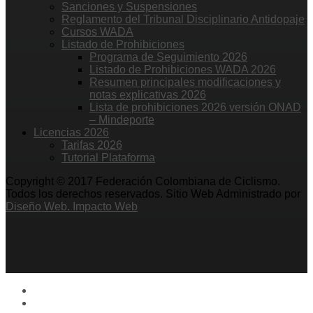
Sanciones y Suspensiones
Reglamento del Tribunal Disciplinario Antidopaje
Cursos WADA
Listado de Prohibiciones
Programa de Seguimiento 2026
Listado de Prohibiciones WADA 2026
Resumen principales modificaciones y
notas explicativas 2026
Lista de prohibiciones 2026 versión ONAD
– Mindeporte
Licencias 2026
Tarifas 2026
Tutorial Plataforma
Copyright © 2017 Federación Colombiana de Ciclismo.
Todos los derechos reservados. Sitio Web Administrado por
Diseño Web. Impacto Web