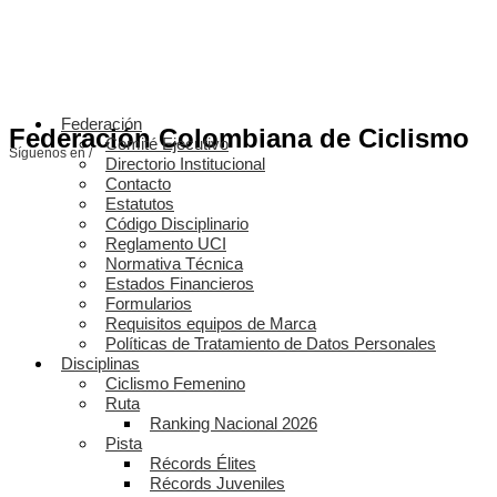
Federación
Federación Colombiana de Ciclismo
Comité Ejecutivo
Síguenos en /
Directorio Institucional
Contacto
Estatutos
Código Disciplinario
Reglamento UCI
Normativa Técnica
Estados Financieros
Formularios
Requisitos equipos de Marca
Políticas de Tratamiento de Datos Personales
Disciplinas
Ciclismo Femenino
Ruta
Ranking Nacional 2026
Pista
Récords Élites
Récords Juveniles