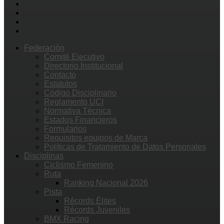
Federación
Comité Ejecutivo
Directorio Institucional
Contacto
Estatutos
Código Disciplinario
Reglamento UCI
Normativa Técnica
Estados Financieros
Formularios
Requisitos equipos de Marca
Políticas de Tratamiento de Datos Personales
Disciplinas
Ciclismo Femenino
Ruta
Ranking Nacional 2026
Pista
Récords Élites
Récords Juveniles
BMX Racing