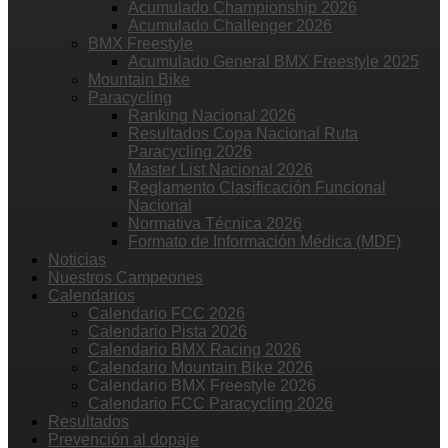
Acumulado Championship 2026
Acumulado Challenger 2026
BMX Freestyle
Acumulado General BMX Freestyle 2025
Mountain Bike
Paracycling
Ranking Nacional 2026
Resultados Copa Nacional Ruta
Paracycling 2026
Master List Nacional 2026
Reglamento Clasificación Funcional
Nacional
Normativa Técnica 2026
Formato de Información Médica (MDF)
Noticias
Nuestros Campeones
Calendarios
Calendario FCC 2026
Calendario Pista 2026
Calendario BMX Racing 2026
Calendario Mountain Bike 2026
Calendario BMX Freestyle 2026
Calendario FCC Paracycling 2026
Resultados
Prevención al dopaje