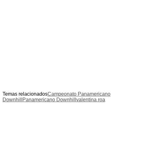
Temas relacionados
Campeonato Panamericano
Downhill
Panamericano Downhill
valentina roa