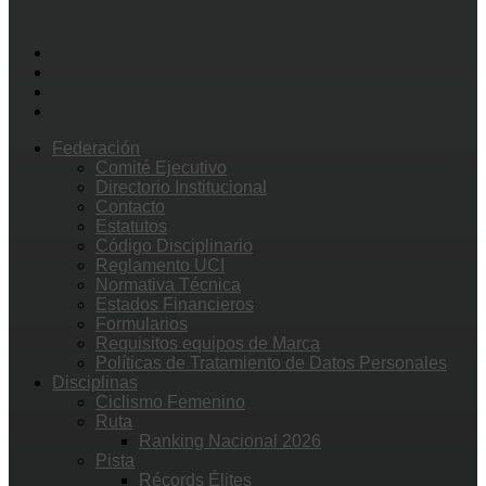
Federación
Comité Ejecutivo
Directorio Institucional
Contacto
Estatutos
Código Disciplinario
Reglamento UCI
Normativa Técnica
Estados Financieros
Formularios
Requisitos equipos de Marca
Políticas de Tratamiento de Datos Personales
Disciplinas
Ciclismo Femenino
Ruta
Ranking Nacional 2026
Pista
Récords Élites