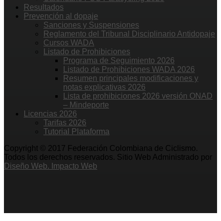
Resultados
Prevención al dopaje
Sanciones y Suspensiones
Reglamento del Tribunal Disciplinario Antidopaje
Cursos WADA
Listado de Prohibiciones
Programa de Seguimiento 2026
Listado de Prohibiciones WADA 2026
Resumen principales modificaciones y
notas explicativas 2026
Lista de prohibiciones 2026 versión ONAD
– Mindeporte
Licencias 2026
Tarifas 2026
Tutorial Plataforma
Copyright © 2017 Federación Colombiana de Ciclismo.
Todos los derechos reservados. Sitio Web Administrado por
Diseño Web. Impacto Web