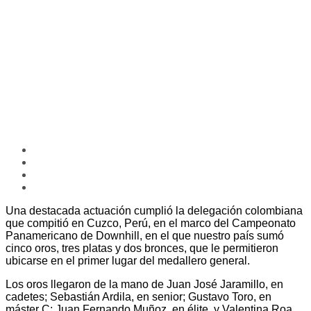
Una destacada actuación cumplió la delegación colombiana
que compitió en Cuzco, Perú, en el marco del Campeonato
Panamericano de Downhill, en el que nuestro país sumó
cinco oros, tres platas y dos bronces, que le permitieron
ubicarse en el primer lugar del medallero general.
Los oros llegaron de la mano de Juan José Jaramillo, en
cadetes; Sebastián Ardila, en senior; Gustavo Toro, en
máster C; Juan Fernando Muñoz, en élite, y Valentina Roa,