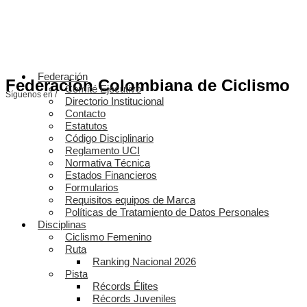
Federación
Federación Colombiana de Ciclismo
Comité Ejecutivo
Síguenos en /
Directorio Institucional
Contacto
Estatutos
Código Disciplinario
Reglamento UCI
Normativa Técnica
Estados Financieros
Formularios
Requisitos equipos de Marca
Políticas de Tratamiento de Datos Personales
Disciplinas
Ciclismo Femenino
Ruta
Ranking Nacional 2026
Pista
Récords Élites
Récords Juveniles