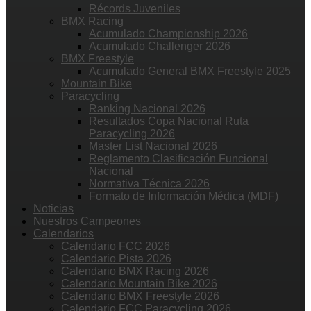
Récords Juveniles
BMX Racing
Acumulado Championship 2026
Acumulado Challenger 2026
BMX Freestyle
Acumulado General BMX Freestyle 2025
Mountain Bike
Paracycling
Ranking Nacional 2026
Resultados Copa Nacional Ruta
Paracycling 2026
Master List Nacional 2026
Reglamento Clasificación Funcional
Nacional
Normativa Técnica 2026
Formato de Información Médica (MDF)
Noticias
Nuestros Campeones
Calendarios
Calendario FCC 2026
Calendario Pista 2026
Calendario BMX Racing 2026
Calendario Mountain Bike 2026
Calendario BMX Freestyle 2026
Calendario FCC Paracycling 2026