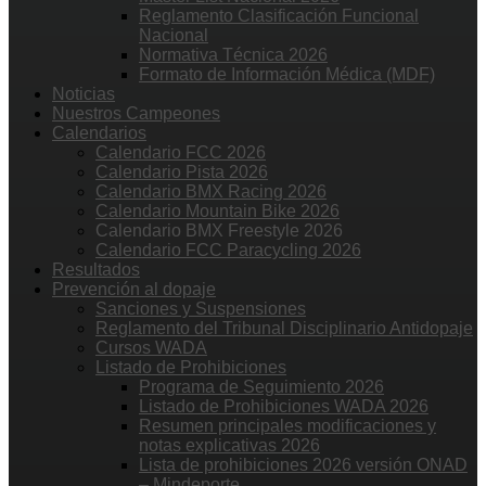
Reglamento Clasificación Funcional
Nacional
Normativa Técnica 2026
Formato de Información Médica (MDF)
Noticias
Nuestros Campeones
Calendarios
Calendario FCC 2026
Calendario Pista 2026
Calendario BMX Racing 2026
Calendario Mountain Bike 2026
Calendario BMX Freestyle 2026
Calendario FCC Paracycling 2026
Resultados
Prevención al dopaje
Sanciones y Suspensiones
Reglamento del Tribunal Disciplinario Antidopaje
Cursos WADA
Listado de Prohibiciones
Programa de Seguimiento 2026
Listado de Prohibiciones WADA 2026
Resumen principales modificaciones y
notas explicativas 2026
Lista de prohibiciones 2026 versión ONAD
– Mindeporte