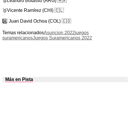
🥈Leandro Botasso (ARG) 🇦🇷
🥉Vicente Ramírez (CHI) 🇨🇱
4️⃣ Juan David Ochoa (COL) 🇨🇴
Temas relacionados
Asuncion 2022
juegos
suramericanos
Juegos Suramericanos 2022
Más en Pista