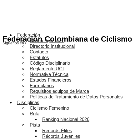
Federación
Federación Colombiana de Ciclismo
Comité Ejecutivo
Síguenos en /
Directorio Institucional
Contacto
Estatutos
Código Disciplinario
Reglamento UCI
Normativa Técnica
Estados Financieros
Formularios
Requisitos equipos de Marca
Políticas de Tratamiento de Datos Personales
Disciplinas
Ciclismo Femenino
Ruta
Ranking Nacional 2026
Pista
Récords Élites
Récords Juveniles