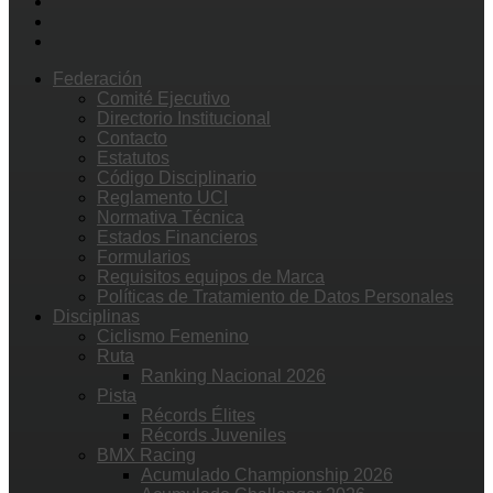
Federación
Comité Ejecutivo
Directorio Institucional
Contacto
Estatutos
Código Disciplinario
Reglamento UCI
Normativa Técnica
Estados Financieros
Formularios
Requisitos equipos de Marca
Políticas de Tratamiento de Datos Personales
Disciplinas
Ciclismo Femenino
Ruta
Ranking Nacional 2026
Pista
Récords Élites
Récords Juveniles
BMX Racing
Acumulado Championship 2026