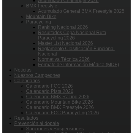
Acumulado Challenger 2026
BMX Freestyle
Acumulado General BMX Freestyle 2025
Mountain Bike
Paracycling
Ranking Nacional 2026
Resultados Copa Nacional Ruta
Paracycling 2026
Master List Nacional 2026
Reglamento Clasificación Funcional
Nacional
Normativa Técnica 2026
Formato de Información Médica (MDF)
Noticias
Nuestros Campeones
Calendarios
Calendario FCC 2026
Calendario Pista 2026
Calendario BMX Racing 2026
Calendario Mountain Bike 2026
Calendario BMX Freestyle 2026
Calendario FCC Paracycling 2026
Resultados
Prevención al dopaje
Sanciones y Suspensiones