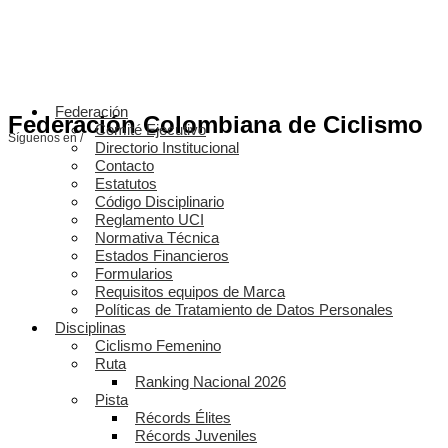
Federación
Federación Colombiana de Ciclismo
Comité Ejecutivo
Síguenos en /
Directorio Institucional
Contacto
Estatutos
Código Disciplinario
Reglamento UCI
Normativa Técnica
Estados Financieros
Formularios
Requisitos equipos de Marca
Políticas de Tratamiento de Datos Personales
Disciplinas
Ciclismo Femenino
Ruta
Ranking Nacional 2026
Pista
Récords Élites
Récords Juveniles