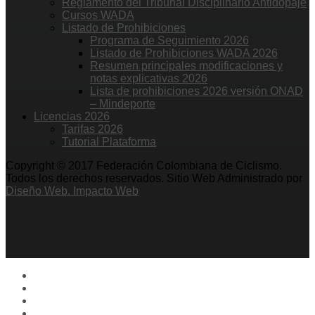
Reglamento del Tribunal Disciplinario Antidopaje
Cursos WADA
Listado de Prohibiciones
Programa de Seguimiento 2026
Listado de Prohibiciones WADA 2026
Resumen principales modificaciones y
notas explicativas 2026
Lista de prohibiciones 2026 versión ONAD
– Mindeporte
Licencias 2026
Tarifas 2026
Tutorial Plataforma
Copyright © 2017 Federación Colombiana de Ciclismo.
Todos los derechos reservados. Sitio Web Administrado por
Diseño Web. Impacto Web