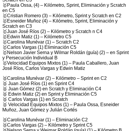
🥇Paula Ossa, (4) – Kilómetro, Sprint, Eliminación y Scratch
en C5
🥇Cristian Romero (3) – Kilómetro, Sprint y Scratch en C2
🥇Esneider Muñoz (4) – Kilómetro, Sprint, Eliminación y
Scratch en C3
🥇Juan José Ríos (2) – Kilómetro y Scratch n C4
🥇Edwin Matiz (1) – Kilómetro C5
🥇Carolina Munévar (1) – Scratch C2
🥇Carlos Vargas (1) Eliminación C5
🥇Nelson Javier Serna y Wilmar Roldán (guía) (2) – en Sprint
y Persecución Individual B
🥇Velocidad Equipos Mixtos (1) – Paula Caballero, Juan
José Ríos, Carlos Vargas y Edwin Matiz
🥈Carolina Munévar (2) – Kilómetro – Sprint en C2
🥈 Juan José Ríos (1) en Sprint C4
🥈 Juan Gómez (2) en Scratch y Eliminación C4
🥈 Edwin Matiz (2) en Sprint y Eliminación C5
🥈 Carlos Vargas (1) en Scratch
🥈 Velocidad Equipos Mixtos (1) – Paula Ossa, Esneider
Muñoz, Juan Gómez y Julián Cortés
🥉Carolina Munévar (1) – Eliminación C2
🥉Carlos Vargas (2) – Kilómetro y Sprint C5
🥉Nelson Serna y Weimar Roldán (guía) (1) – Kilómetro B