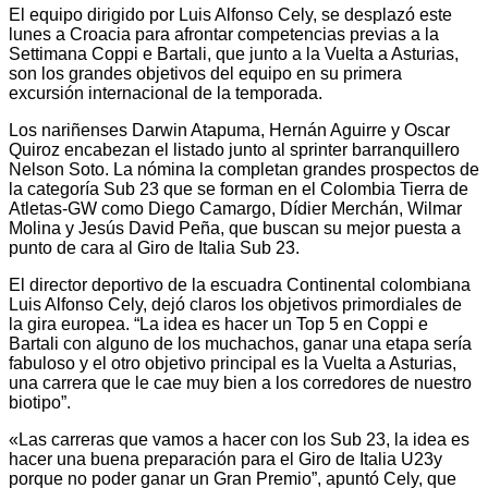
El equipo dirigido por Luis Alfonso Cely, se desplazó este
lunes a Croacia para afrontar competencias previas a la
Settimana Coppi e Bartali, que junto a la Vuelta a Asturias,
son los grandes objetivos del equipo en su primera
excursión internacional de la temporada.
Los nariñenses Darwin Atapuma, Hernán Aguirre y Oscar
Quiroz encabezan el listado junto al sprinter barranquillero
Nelson Soto. La nómina la completan grandes prospectos de
la categoría Sub 23 que se forman en el Colombia Tierra de
Atletas-GW como Diego Camargo, Dídier Merchán, Wilmar
Molina y Jesús David Peña, que buscan su mejor puesta a
punto de cara al Giro de Italia Sub 23.
El director deportivo de la escuadra Continental colombiana
Luis Alfonso Cely, dejó claros los objetivos primordiales de
la gira europea. “La idea es hacer un Top 5 en Coppi e
Bartali con alguno de los muchachos, ganar una etapa sería
fabuloso y el otro objetivo principal es la Vuelta a Asturias,
una carrera que le cae muy bien a los corredores de nuestro
biotipo”.
«Las carreras que vamos a hacer con los Sub 23, la idea es
hacer una buena preparación para el Giro de Italia U23y
porque no poder ganar un Gran Premio”, apuntó Cely, que