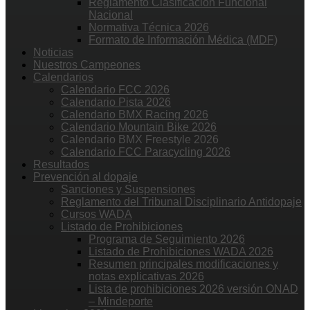
Reglamento Clasificación Funcional
Nacional
Normativa Técnica 2026
Formato de Información Médica (MDF)
Noticias
Nuestros Campeones
Calendarios
Calendario FCC 2026
Calendario Pista 2026
Calendario BMX Racing 2026
Calendario Mountain Bike 2026
Calendario BMX Freestyle 2026
Calendario FCC Paracycling 2026
Resultados
Prevención al dopaje
Sanciones y Suspensiones
Reglamento del Tribunal Disciplinario Antidopaje
Cursos WADA
Listado de Prohibiciones
Programa de Seguimiento 2026
Listado de Prohibiciones WADA 2026
Resumen principales modificaciones y
notas explicativas 2026
Lista de prohibiciones 2026 versión ONAD
– Mindeporte