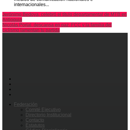
internacionales...
Jerónimo Bedoya, celebró el título departamental de MTB en
Antioquia
Nicolás Portal, descansa en paz, FCC y la familia del
ciclismo lamentan tu partida
Federación
Comité Ejecutivo
Directorio Institucional
Contacto
Estatutos