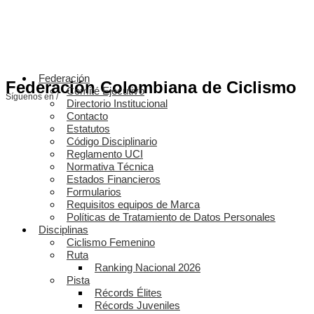
Federación
Federación Colombiana de Ciclismo
Comité Ejecutivo
Síguenos en /
Directorio Institucional
Contacto
Estatutos
Código Disciplinario
Reglamento UCI
Normativa Técnica
Estados Financieros
Formularios
Requisitos equipos de Marca
Políticas de Tratamiento de Datos Personales
Disciplinas
Ciclismo Femenino
Ruta
Ranking Nacional 2026
Pista
Récords Élites
Récords Juveniles