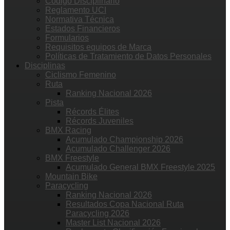
Código Disciplinario
Reglamento UCI
Normativa Técnica
Estados Financieros
Formularios
Requisitos equipos de Marca
Políticas de Tratamiento de Datos Personales
Disciplinas
Ciclismo Femenino
Ruta
Ranking Nacional 2026
Pista
Récords Élites
Récords Juveniles
BMX Racing
Acumulado Championship 2026
Acumulado Challenger 2026
BMX Freestyle
Acumulado General BMX Freestyle 2025
Mountain Bike
Paracycling
Ranking Nacional 2026
Resultados Copa Nacional Ruta
Paracycling 2026
Master List Nacional 2026