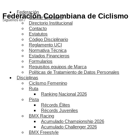
Federación
Federación Colombiana de Ciclismo
Comité Ejecutivo
Síguenos en /
Directorio Institucional
Contacto
Estatutos
Código Disciplinario
Reglamento UCI
Normativa Técnica
Estados Financieros
Formularios
Requisitos equipos de Marca
Políticas de Tratamiento de Datos Personales
Disciplinas
Ciclismo Femenino
Ruta
Ranking Nacional 2026
Pista
Récords Élites
Récords Juveniles
BMX Racing
Acumulado Championship 2026
Acumulado Challenger 2026
BMX Freestyle