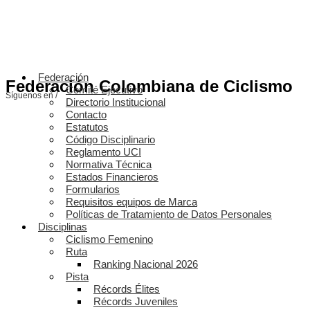
Federación
Federación Colombiana de Ciclismo
Comité Ejecutivo
Síguenos en /
Directorio Institucional
Contacto
Estatutos
Código Disciplinario
Reglamento UCI
Normativa Técnica
Estados Financieros
Formularios
Requisitos equipos de Marca
Políticas de Tratamiento de Datos Personales
Disciplinas
Ciclismo Femenino
Ruta
Ranking Nacional 2026
Pista
Récords Élites
Récords Juveniles