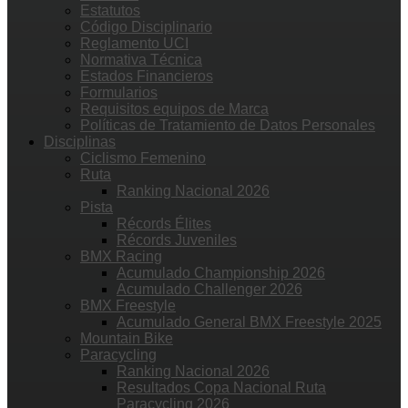
Estatutos
Código Disciplinario
Reglamento UCI
Normativa Técnica
Estados Financieros
Formularios
Requisitos equipos de Marca
Políticas de Tratamiento de Datos Personales
Disciplinas
Ciclismo Femenino
Ruta
Ranking Nacional 2026
Pista
Récords Élites
Récords Juveniles
BMX Racing
Acumulado Championship 2026
Acumulado Challenger 2026
BMX Freestyle
Acumulado General BMX Freestyle 2025
Mountain Bike
Paracycling
Ranking Nacional 2026
Resultados Copa Nacional Ruta
Paracycling 2026