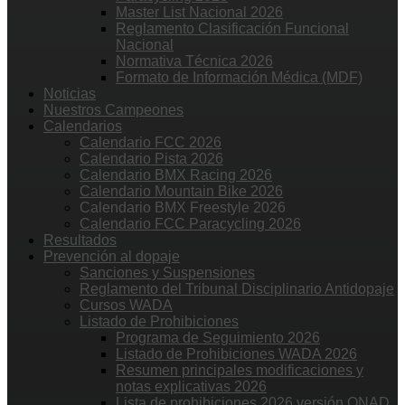
Master List Nacional 2026
Reglamento Clasificación Funcional
Nacional
Normativa Técnica 2026
Formato de Información Médica (MDF)
Noticias
Nuestros Campeones
Calendarios
Calendario FCC 2026
Calendario Pista 2026
Calendario BMX Racing 2026
Calendario Mountain Bike 2026
Calendario BMX Freestyle 2026
Calendario FCC Paracycling 2026
Resultados
Prevención al dopaje
Sanciones y Suspensiones
Reglamento del Tribunal Disciplinario Antidopaje
Cursos WADA
Listado de Prohibiciones
Programa de Seguimiento 2026
Listado de Prohibiciones WADA 2026
Resumen principales modificaciones y
notas explicativas 2026
Lista de prohibiciones 2026 versión ONAD