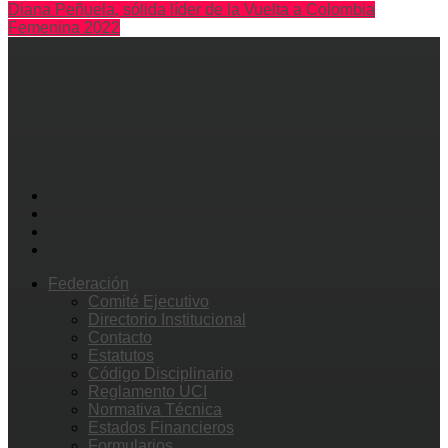
Diana Peñuela, sólida líder de la Vuelta a Colombia
Femenina 2022
Federación
Comité Ejecutivo
Directorio Institucional
Contacto
Estatutos
Código Disciplinario
Reglamento UCI
Normativa Técnica
Estados Financieros
Formularios