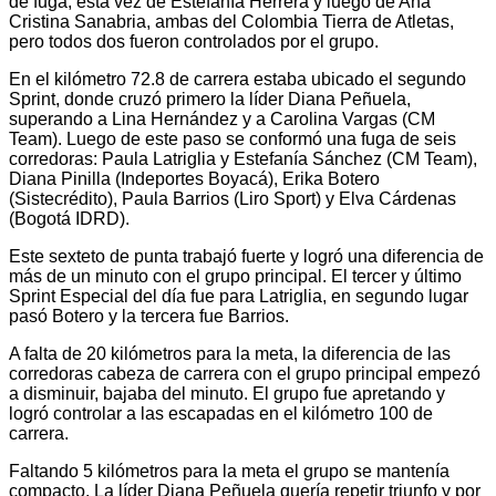
de fuga, esta vez de Estefanía Herrera y luego de Ana
Cristina Sanabria, ambas del Colombia Tierra de Atletas,
pero todos dos fueron controlados por el grupo.
En el kilómetro 72.8 de carrera estaba ubicado el segundo
Sprint, donde cruzó primero la líder Diana Peñuela,
superando a Lina Hernández y a Carolina Vargas (CM
Team). Luego de este paso se conformó una fuga de seis
corredoras: Paula Latriglia y Estefanía Sánchez (CM Team),
Diana Pinilla (Indeportes Boyacá), Erika Botero
(Sistecrédito), Paula Barrios (Liro Sport) y Elva Cárdenas
(Bogotá IDRD).
Este sexteto de punta trabajó fuerte y logró una diferencia de
más de un minuto con el grupo principal. El tercer y último
Sprint Especial del día fue para Latriglia, en segundo lugar
pasó Botero y la tercera fue Barrios.
A falta de 20 kilómetros para la meta, la diferencia de las
corredoras cabeza de carrera con el grupo principal empezó
a disminuir, bajaba del minuto. El grupo fue apretando y
logró controlar a las escapadas en el kilómetro 100 de
carrera.
Faltando 5 kilómetros para la meta el grupo se mantenía
compacto. La líder Diana Peñuela quería repetir triunfo y por