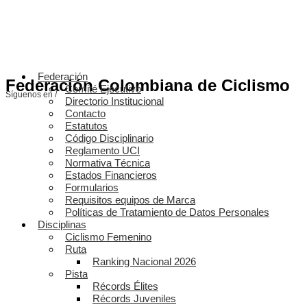
Federación
Federación Colombiana de Ciclismo
Comité Ejecutivo
Síguenos en /
Directorio Institucional
Contacto
Estatutos
Código Disciplinario
Reglamento UCI
Normativa Técnica
Estados Financieros
Formularios
Requisitos equipos de Marca
Políticas de Tratamiento de Datos Personales
Disciplinas
Ciclismo Femenino
Ruta
Ranking Nacional 2026
Pista
Récords Élites
Récords Juveniles