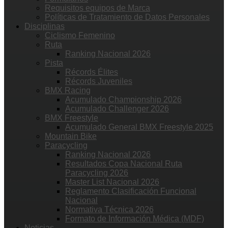
Requisitos equipos de Marca
Políticas de Tratamiento de Datos Personales
Disciplinas
Ciclismo Femenino
Ruta
Ranking Nacional 2026
Pista
Récords Élites
Récords Juveniles
BMX Racing
Acumulado Championship 2026
Acumulado Challenger 2026
BMX Freestyle
Acumulado General BMX Freestyle 2025
Mountain Bike
Paracycling
Ranking Nacional 2026
Resultados Copa Nacional Ruta
Paracycling 2026
Master List Nacional 2026
Reglamento Clasificación Funcional
Nacional
Normativa Técnica 2026
Formato de Información Médica (MDF)
Noticias