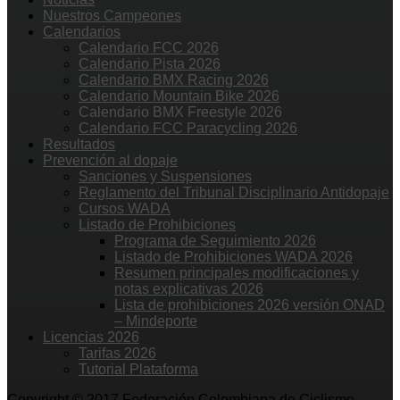
Nuestros Campeones
Calendarios
Calendario FCC 2026
Calendario Pista 2026
Calendario BMX Racing 2026
Calendario Mountain Bike 2026
Calendario BMX Freestyle 2026
Calendario FCC Paracycling 2026
Resultados
Prevención al dopaje
Sanciones y Suspensiones
Reglamento del Tribunal Disciplinario Antidopaje
Cursos WADA
Listado de Prohibiciones
Programa de Seguimiento 2026
Listado de Prohibiciones WADA 2026
Resumen principales modificaciones y
notas explicativas 2026
Lista de prohibiciones 2026 versión ONAD
– Mindeporte
Licencias 2026
Tarifas 2026
Tutorial Plataforma
Copyright © 2017 Federación Colombiana de Ciclismo.