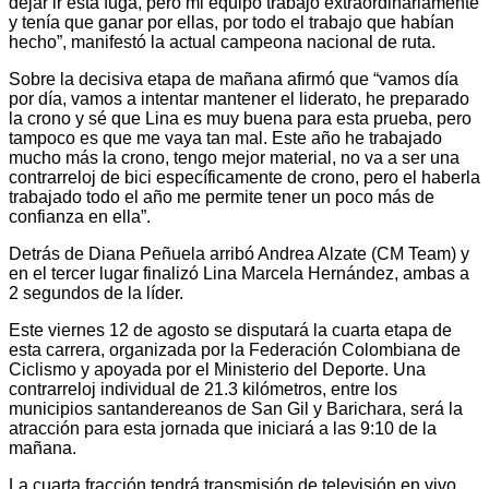
dejar ir esta fuga, pero mi equipo trabajó extraordinariamente
y tenía que ganar por ellas, por todo el trabajo que habían
hecho”, manifestó la actual campeona nacional de ruta.
Sobre la decisiva etapa de mañana afirmó que “vamos día
por día, vamos a intentar mantener el liderato, he preparado
la crono y sé que Lina es muy buena para esta prueba, pero
tampoco es que me vaya tan mal. Este año he trabajado
mucho más la crono, tengo mejor material, no va a ser una
contrarreloj de bici específicamente de crono, pero el haberla
trabajado todo el año me permite tener un poco más de
confianza en ella”.
Detrás de Diana Peñuela arribó Andrea Alzate (CM Team) y
en el tercer lugar finalizó Lina Marcela Hernández, ambas a
2 segundos de la líder.
Este viernes 12 de agosto se disputará la cuarta etapa de
esta carrera, organizada por la Federación Colombiana de
Ciclismo y apoyada por el Ministerio del Deporte. Una
contrarreloj individual de 21.3 kilómetros, entre los
municipios santandereanos de San Gil y Barichara, será la
atracción para esta jornada que iniciará a las 9:10 de la
mañana.
La cuarta fracción tendrá transmisión de televisión en vivo,