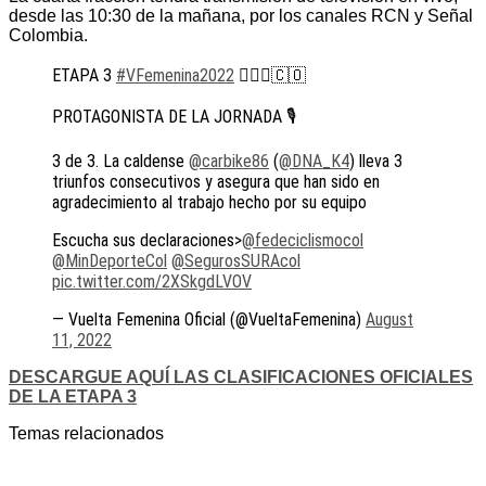
desde las 10:30 de la mañana, por los canales RCN y Señal
Colombia.
ETAPA 3
#VFemenina2022
🚴🏻‍♀️🇨🇴
PROTAGONISTA DE LA JORNADA 🎙
3 de 3. La caldense
@carbike86
(
@DNA_K4
) lleva 3
triunfos consecutivos y asegura que han sido en
agradecimiento al trabajo hecho por su equipo
Escucha sus declaraciones>
@fedeciclismocol
@MinDeporteCol
@SegurosSURAcol
pic.twitter.com/2XSkgdLVOV
— Vuelta Femenina Oficial (@VueltaFemenina)
August
11, 2022
DESCARGUE AQUÍ LAS CLASIFICACIONES OFICIALES
DE LA ETAPA 3
Temas relacionados