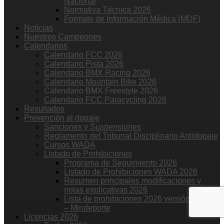
Nacional
Normativa Técnica 2026
Formato de Información Médica (MDF)
Noticias
Nuestros Campeones
Calendarios
Calendario FCC 2026
Calendario Pista 2026
Calendario BMX Racing 2026
Calendario Mountain Bike 2026
Calendario BMX Freestyle 2026
Calendario FCC Paracycling 2026
Resultados
Prevención al dopaje
Sanciones y Suspensiones
Reglamento del Tribunal Disciplinario Antidopaje
Cursos WADA
Listado de Prohibiciones
Programa de Seguimiento 2026
Listado de Prohibiciones WADA 2026
Resumen principales modificaciones y
notas explicativas 2026
Lista de prohibiciones 2026 versión ONAD
– Mindeporte
Licencias 2026