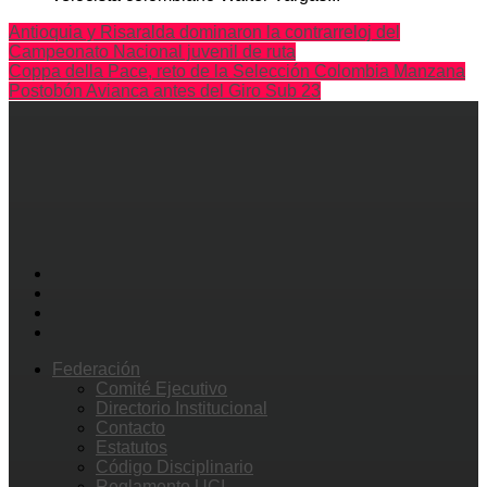
Antioquia y Risaralda dominaron la contrarreloj del
Campeonato Nacional juvenil de ruta
Coppa della Pace, reto de la Selección Colombia Manzana
Postobón Avianca antes del Giro Sub 23
Federación
Comité Ejecutivo
Directorio Institucional
Contacto
Estatutos
Código Disciplinario
Reglamento UCI