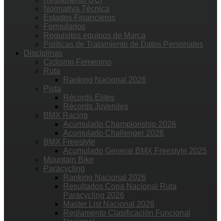
Normativa Técnica
Estados Financieros
Formularios
Requisitos equipos de Marca
Políticas de Tratamiento de Datos Personales
Disciplinas
Ciclismo Femenino
Ruta
Ranking Nacional 2026
Pista
Récords Élites
Récords Juveniles
BMX Racing
Acumulado Championship 2026
Acumulado Challenger 2026
BMX Freestyle
Acumulado General BMX Freestyle 2025
Mountain Bike
Paracycling
Ranking Nacional 2026
Resultados Copa Nacional Ruta
Paracycling 2026
Master List Nacional 2026
Reglamento Clasificación Funcional