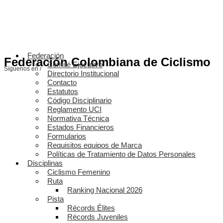
Federación
Federación Colombiana de Ciclismo
Comité Ejecutivo
Síguenos en /
Directorio Institucional
Contacto
Estatutos
Código Disciplinario
Reglamento UCI
Normativa Técnica
Estados Financieros
Formularios
Requisitos equipos de Marca
Políticas de Tratamiento de Datos Personales
Disciplinas
Ciclismo Femenino
Ruta
Ranking Nacional 2026
Pista
Récords Élites
Récords Juveniles