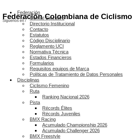
Federación
Federación Colombiana de Ciclismo
Comité Ejecutivo
Síguenos en /
Directorio Institucional
Contacto
Estatutos
Código Disciplinario
Reglamento UCI
Normativa Técnica
Estados Financieros
Formularios
Requisitos equipos de Marca
Políticas de Tratamiento de Datos Personales
Disciplinas
Ciclismo Femenino
Ruta
Ranking Nacional 2026
Pista
Récords Élites
Récords Juveniles
BMX Racing
Acumulado Championship 2026
Acumulado Challenger 2026
BMX Freestyle