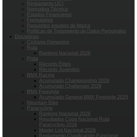
Reglamento UCI
Normativa Técnica
Estados Financieros
Formularios
Requisitos equipos de Marca
Políticas de Tratamiento de Datos Personales
Disciplinas
Ciclismo Femenino
Ruta
Ranking Nacional 2026
Pista
Récords Élites
Récords Juveniles
BMX Racing
Acumulado Championship 2026
Acumulado Challenger 2026
BMX Freestyle
Acumulado General BMX Freestyle 2025
Mountain Bike
Paracycling
Ranking Nacional 2026
Resultados Copa Nacional Ruta
Paracycling 2026
Master List Nacional 2026
Reglamento Clasificación Funcional