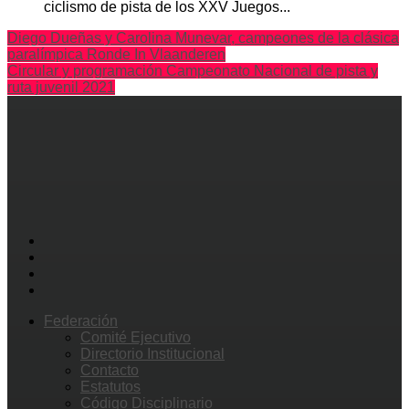
ciclismo de pista de los XXV Juegos...
Diego Dueñas y Carolina Munevar, campeones de la clásica
paralímpica Ronde In Vlaanderen
Circular y programación Campeonato Nacional de pista y
ruta juvenil 2021
Federación
Comité Ejecutivo
Directorio Institucional
Contacto
Estatutos
Código Disciplinario