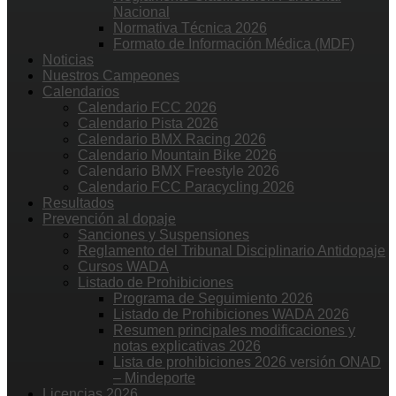
Nacional
Normativa Técnica 2026
Formato de Información Médica (MDF)
Noticias
Nuestros Campeones
Calendarios
Calendario FCC 2026
Calendario Pista 2026
Calendario BMX Racing 2026
Calendario Mountain Bike 2026
Calendario BMX Freestyle 2026
Calendario FCC Paracycling 2026
Resultados
Prevención al dopaje
Sanciones y Suspensiones
Reglamento del Tribunal Disciplinario Antidopaje
Cursos WADA
Listado de Prohibiciones
Programa de Seguimiento 2026
Listado de Prohibiciones WADA 2026
Resumen principales modificaciones y
notas explicativas 2026
Lista de prohibiciones 2026 versión ONAD
– Mindeporte
Licencias 2026