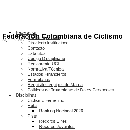
Federación
Federación Colombiana de Ciclismo
Comité Ejecutivo
Síguenos en /
Directorio Institucional
Contacto
Estatutos
Código Disciplinario
Reglamento UCI
Normativa Técnica
Estados Financieros
Formularios
Requisitos equipos de Marca
Políticas de Tratamiento de Datos Personales
Disciplinas
Ciclismo Femenino
Ruta
Ranking Nacional 2026
Pista
Récords Élites
Récords Juveniles