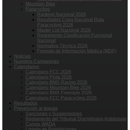
Mountain Bike
Paracycling
Ranking Nacional 2026
Resultados Copa Nacional Ruta
Paracycling 2026
Master List Nacional 2026
Reglamento Clasificación Funcional
Nacional
Normativa Técnica 2026
Formato de Información Médica (MDF)
Noticias
Nuestros Campeones
Calendarios
Calendario FCC 2026
Calendario Pista 2026
Calendario BMX Racing 2026
Calendario Mountain Bike 2026
Calendario BMX Freestyle 2026
Calendario FCC Paracycling 2026
Resultados
Prevención al dopaje
Sanciones y Suspensiones
Reglamento del Tribunal Disciplinario Antidopaje
Cursos WADA
Listado de Prohibiciones