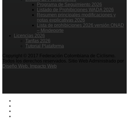
Programa de Seguimiento 2026
Listado de Prohibiciones WADA 2026
Resumen principales modificaciones y
notas explicativas 2026
Lista de prohibiciones 2026 versión ONAD
– Mindeporte
Licencias 2026
Tarifas 2026
Tutorial Plataforma
Copyright © 2017 Federación Colombiana de Ciclismo.
Todos los derechos reservados. Sitio Web Administrado por
Diseño Web. Impacto Web