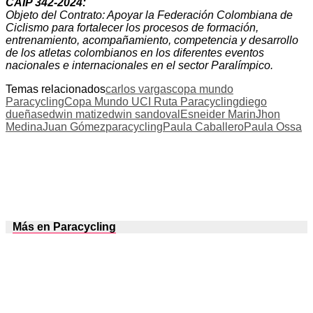
CAIP 342-2024:
Objeto del Contrato: Apoyar la Federación Colombiana de
Ciclismo para fortalecer los procesos de formación,
entrenamiento, acompañamiento, competencia y desarrollo
de los atletas colombianos en los diferentes eventos
nacionales e internacionales en el sector Paralímpico.
Temas relacionados
carlos vargas
copa mundo
Paracycling
Copa Mundo UCI Ruta Paracycling
diego
dueñas
edwin matiz
edwin sandoval
Esneider Marin
Jhon
Medina
Juan Gómez
paracycling
Paula Caballero
Paula Ossa
Más en Paracycling