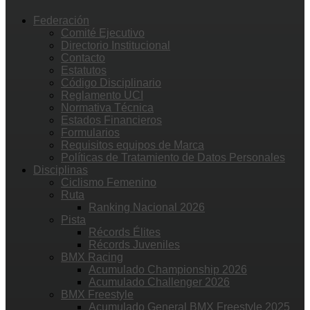
Federación
Comité Ejecutivo
Directorio Institucional
Contacto
Estatutos
Código Disciplinario
Reglamento UCI
Normativa Técnica
Estados Financieros
Formularios
Requisitos equipos de Marca
Políticas de Tratamiento de Datos Personales
Disciplinas
Ciclismo Femenino
Ruta
Ranking Nacional 2026
Pista
Récords Élites
Récords Juveniles
BMX Racing
Acumulado Championship 2026
Acumulado Challenger 2026
BMX Freestyle
Acumulado General BMX Freestyle 2025