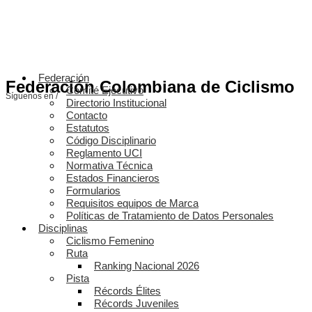
Federación
Federación Colombiana de Ciclismo
Comité Ejecutivo
Síguenos en /
Directorio Institucional
Contacto
Estatutos
Código Disciplinario
Reglamento UCI
Normativa Técnica
Estados Financieros
Formularios
Requisitos equipos de Marca
Políticas de Tratamiento de Datos Personales
Disciplinas
Ciclismo Femenino
Ruta
Ranking Nacional 2026
Pista
Récords Élites
Récords Juveniles