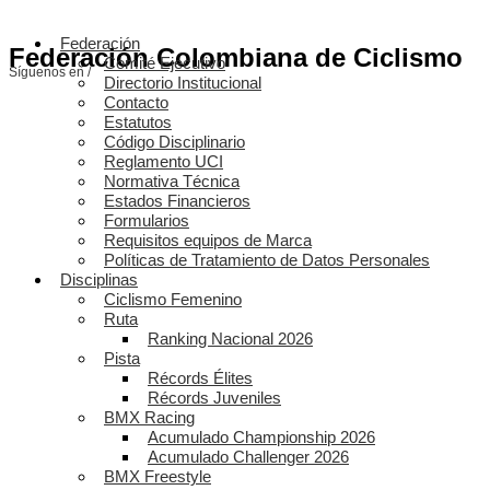
Federación
Federación Colombiana de Ciclismo
Comité Ejecutivo
Síguenos en /
Directorio Institucional
Contacto
Estatutos
Código Disciplinario
Reglamento UCI
Normativa Técnica
Estados Financieros
Formularios
Requisitos equipos de Marca
Políticas de Tratamiento de Datos Personales
Disciplinas
Ciclismo Femenino
Ruta
Ranking Nacional 2026
Pista
Récords Élites
Récords Juveniles
BMX Racing
Acumulado Championship 2026
Acumulado Challenger 2026
BMX Freestyle