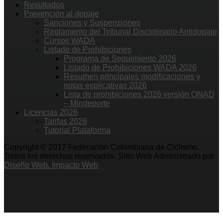
Resultados
Prevención al dopaje
Sanciones y Suspensiones
Reglamento del Tribunal Disciplinario Antidopaje
Cursos WADA
Listado de Prohibiciones
Programa de Seguimiento 2026
Listado de Prohibiciones WADA 2026
Resumen principales modificaciones y
notas explicativas 2026
Lista de prohibiciones 2026 versión ONAD
– Mindeporte
Licencias 2026
Tarifas 2026
Tutorial Plataforma
Copyright © 2017 Federación Colombiana de Ciclismo.
Todos los derechos reservados. Sitio Web Administrado por
Diseño Web. Impacto Web