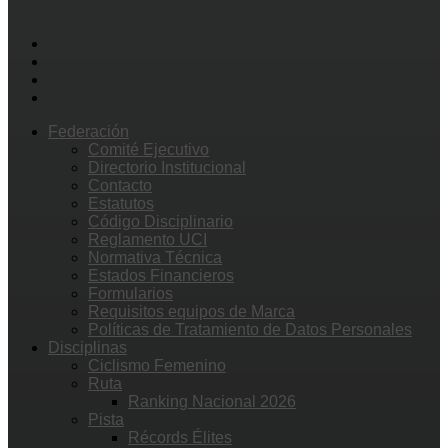
Federación
Comité Ejecutivo
Directorio Institucional
Contacto
Estatutos
Código Disciplinario
Reglamento UCI
Normativa Técnica
Estados Financieros
Formularios
Requisitos equipos de Marca
Políticas de Tratamiento de Datos Personales
Disciplinas
Ciclismo Femenino
Ruta
Ranking Nacional 2026
Pista
Récords Élites