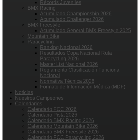
Récords Juveniles
BMX Racing
Acumulado Championship 2026
Acumulado Challenger 2026
BMX Freestyle
Acumulado General BMX Freestyle 2025
Mountain Bike
Paracycling
Ranking Nacional 2026
Resultados Copa Nacional Ruta
Paracycling 2026
Master List Nacional 2026
Reglamento Clasificación Funcional
Nacional
Normativa Técnica 2026
Formato de Información Médica (MDF)
Noticias
Nuestros Campeones
Calendarios
Calendario FCC 2026
Calendario Pista 2026
Calendario BMX Racing 2026
Calendario Mountain Bike 2026
Calendario BMX Freestyle 2026
Calendario FCC Paracycling 2026