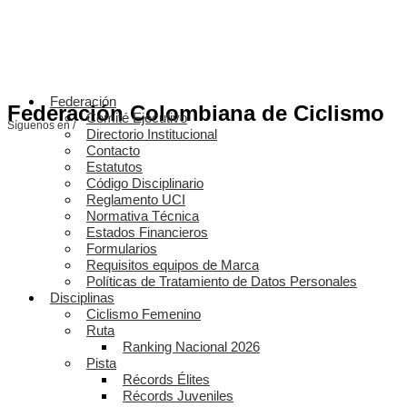
Federación
Federación Colombiana de Ciclismo
Comité Ejecutivo
Síguenos en /
Directorio Institucional
Contacto
Estatutos
Código Disciplinario
Reglamento UCI
Normativa Técnica
Estados Financieros
Formularios
Requisitos equipos de Marca
Políticas de Tratamiento de Datos Personales
Disciplinas
Ciclismo Femenino
Ruta
Ranking Nacional 2026
Pista
Récords Élites
Récords Juveniles