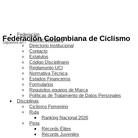
Federación
Federación Colombiana de Ciclismo
Comité Ejecutivo
Síguenos en /
Directorio Institucional
Contacto
Estatutos
Código Disciplinario
Reglamento UCI
Normativa Técnica
Estados Financieros
Formularios
Requisitos equipos de Marca
Políticas de Tratamiento de Datos Personales
Disciplinas
Ciclismo Femenino
Ruta
Ranking Nacional 2026
Pista
Récords Élites
Récords Juveniles