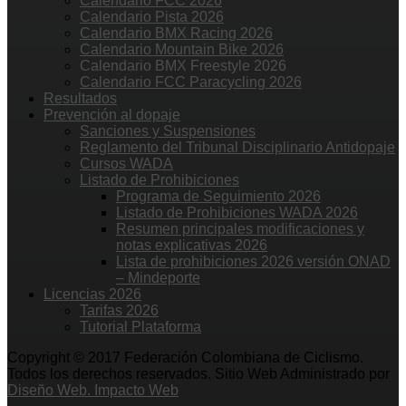
Calendario FCC 2026
Calendario Pista 2026
Calendario BMX Racing 2026
Calendario Mountain Bike 2026
Calendario BMX Freestyle 2026
Calendario FCC Paracycling 2026
Resultados
Prevención al dopaje
Sanciones y Suspensiones
Reglamento del Tribunal Disciplinario Antidopaje
Cursos WADA
Listado de Prohibiciones
Programa de Seguimiento 2026
Listado de Prohibiciones WADA 2026
Resumen principales modificaciones y
notas explicativas 2026
Lista de prohibiciones 2026 versión ONAD
– Mindeporte
Licencias 2026
Tarifas 2026
Tutorial Plataforma
Copyright © 2017 Federación Colombiana de Ciclismo.
Todos los derechos reservados. Sitio Web Administrado por
Diseño Web. Impacto Web