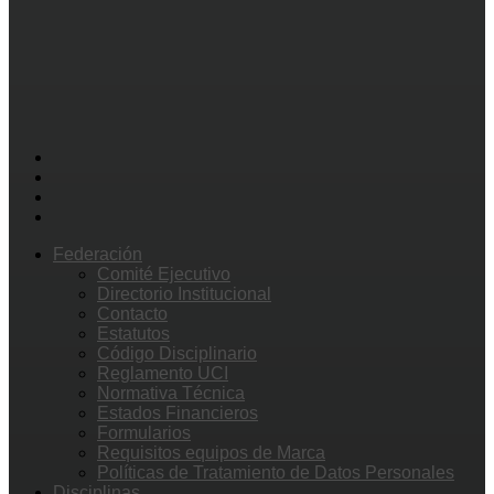
Federación
Comité Ejecutivo
Directorio Institucional
Contacto
Estatutos
Código Disciplinario
Reglamento UCI
Normativa Técnica
Estados Financieros
Formularios
Requisitos equipos de Marca
Políticas de Tratamiento de Datos Personales
Disciplinas