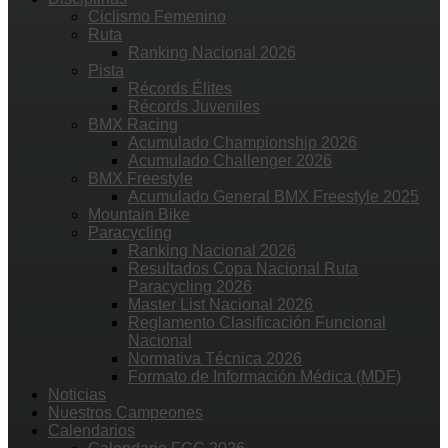
Ciclismo Femenino
Ruta
Ranking Nacional 2026
Pista
Récords Élites
Récords Juveniles
BMX Racing
Acumulado Championship 2026
Acumulado Challenger 2026
BMX Freestyle
Acumulado General BMX Freestyle 2025
Mountain Bike
Paracycling
Ranking Nacional 2026
Resultados Copa Nacional Ruta
Paracycling 2026
Master List Nacional 2026
Reglamento Clasificación Funcional
Nacional
Normativa Técnica 2026
Formato de Información Médica (MDF)
Noticias
Nuestros Campeones
Calendarios