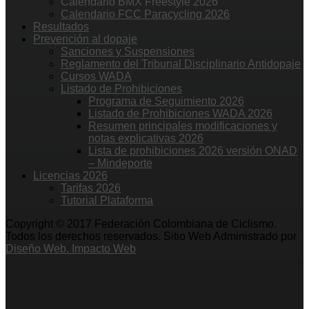
Calendario BMX Freestyle 2026
Calendario FCC Paracycling 2026
Resultados
Prevención al dopaje
Sanciones y Suspensiones
Reglamento del Tribunal Disciplinario Antidopaje
Cursos WADA
Listado de Prohibiciones
Programa de Seguimiento 2026
Listado de Prohibiciones WADA 2026
Resumen principales modificaciones y
notas explicativas 2026
Lista de prohibiciones 2026 versión ONAD
– Mindeporte
Licencias 2026
Tarifas 2026
Tutorial Plataforma
Copyright © 2017 Federación Colombiana de Ciclismo.
Todos los derechos reservados. Sitio Web Administrado por
Diseño Web. Impacto Web