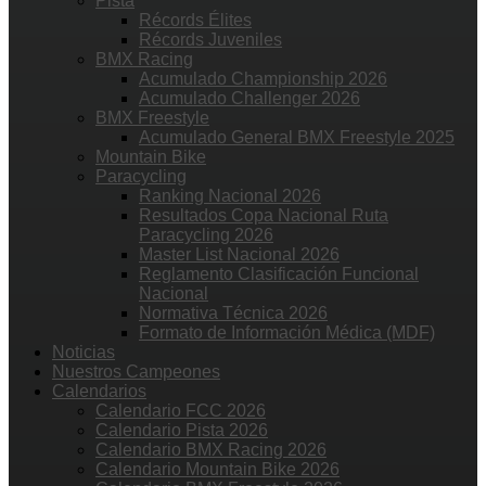
Pista
Récords Élites
Récords Juveniles
BMX Racing
Acumulado Championship 2026
Acumulado Challenger 2026
BMX Freestyle
Acumulado General BMX Freestyle 2025
Mountain Bike
Paracycling
Ranking Nacional 2026
Resultados Copa Nacional Ruta
Paracycling 2026
Master List Nacional 2026
Reglamento Clasificación Funcional
Nacional
Normativa Técnica 2026
Formato de Información Médica (MDF)
Noticias
Nuestros Campeones
Calendarios
Calendario FCC 2026
Calendario Pista 2026
Calendario BMX Racing 2026
Calendario Mountain Bike 2026