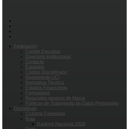
Federación
Comité Ejecutivo
Directorio Institucional
Contacto
Estatutos
Código Disciplinario
Reglamento UCI
Normativa Técnica
Estados Financieros
Formularios
Requisitos equipos de Marca
Políticas de Tratamiento de Datos Personales
Disciplinas
Ciclismo Femenino
Ruta
Ranking Nacional 2026