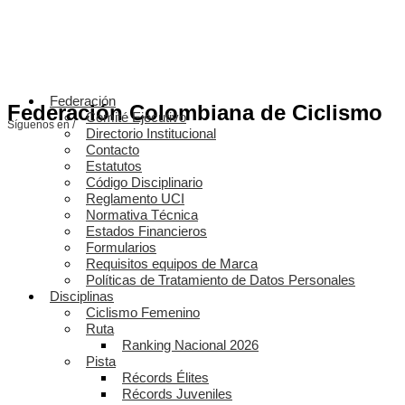
Federación
Federación Colombiana de Ciclismo
Comité Ejecutivo
Síguenos en /
Directorio Institucional
Contacto
Estatutos
Código Disciplinario
Reglamento UCI
Normativa Técnica
Estados Financieros
Formularios
Requisitos equipos de Marca
Políticas de Tratamiento de Datos Personales
Disciplinas
Ciclismo Femenino
Ruta
Ranking Nacional 2026
Pista
Récords Élites
Récords Juveniles