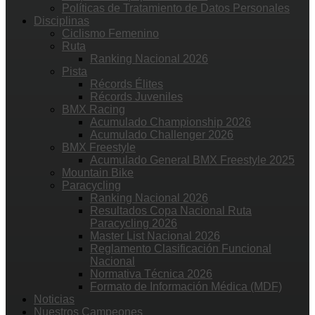
Políticas de Tratamiento de Datos Personales
Disciplinas
Ciclismo Femenino
Ruta
Ranking Nacional 2026
Pista
Récords Élites
Récords Juveniles
BMX Racing
Acumulado Championship 2026
Acumulado Challenger 2026
BMX Freestyle
Acumulado General BMX Freestyle 2025
Mountain Bike
Paracycling
Ranking Nacional 2026
Resultados Copa Nacional Ruta
Paracycling 2026
Master List Nacional 2026
Reglamento Clasificación Funcional
Nacional
Normativa Técnica 2026
Formato de Información Médica (MDF)
Noticias
Nuestros Campeones