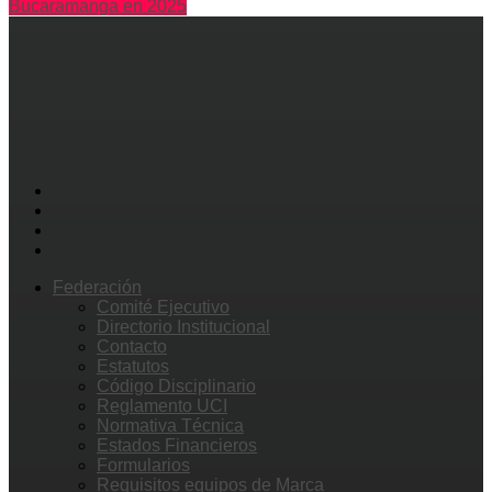
Bucaramanga en 2025
Federación
Comité Ejecutivo
Directorio Institucional
Contacto
Estatutos
Código Disciplinario
Reglamento UCI
Normativa Técnica
Estados Financieros
Formularios
Requisitos equipos de Marca