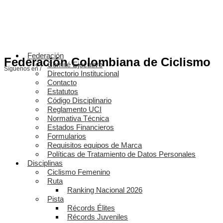
Federación
Federación Colombiana de Ciclismo
Comité Ejecutivo
Síguenos en /
Directorio Institucional
Contacto
Estatutos
Código Disciplinario
Reglamento UCI
Normativa Técnica
Estados Financieros
Formularios
Requisitos equipos de Marca
Políticas de Tratamiento de Datos Personales
Disciplinas
Ciclismo Femenino
Ruta
Ranking Nacional 2026
Pista
Récords Élites
Récords Juveniles