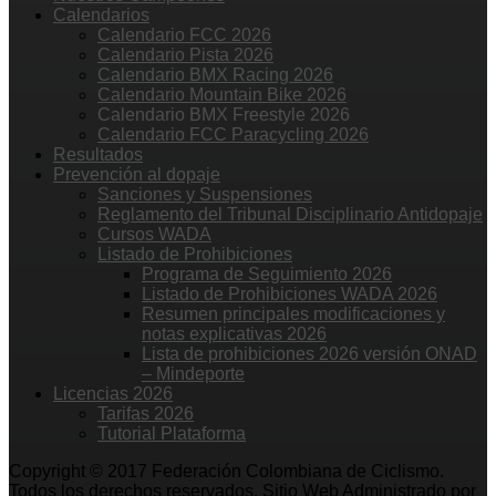
Calendarios
Calendario FCC 2026
Calendario Pista 2026
Calendario BMX Racing 2026
Calendario Mountain Bike 2026
Calendario BMX Freestyle 2026
Calendario FCC Paracycling 2026
Resultados
Prevención al dopaje
Sanciones y Suspensiones
Reglamento del Tribunal Disciplinario Antidopaje
Cursos WADA
Listado de Prohibiciones
Programa de Seguimiento 2026
Listado de Prohibiciones WADA 2026
Resumen principales modificaciones y
notas explicativas 2026
Lista de prohibiciones 2026 versión ONAD
– Mindeporte
Licencias 2026
Tarifas 2026
Tutorial Plataforma
Copyright © 2017 Federación Colombiana de Ciclismo.
Todos los derechos reservados. Sitio Web Administrado por