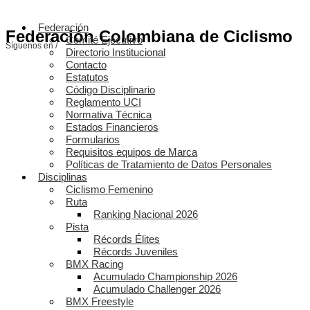
Federación
Federación Colombiana de Ciclismo
Comité Ejecutivo
Síguenos en /
Directorio Institucional
Contacto
Estatutos
Código Disciplinario
Reglamento UCI
Normativa Técnica
Estados Financieros
Formularios
Requisitos equipos de Marca
Políticas de Tratamiento de Datos Personales
Disciplinas
Ciclismo Femenino
Ruta
Ranking Nacional 2026
Pista
Récords Élites
Récords Juveniles
BMX Racing
Acumulado Championship 2026
Acumulado Challenger 2026
BMX Freestyle