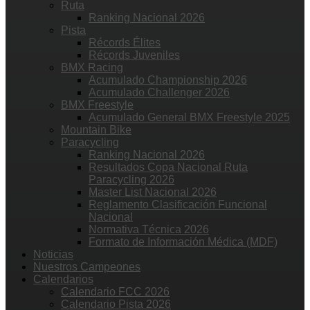
Ruta
Ranking Nacional 2026
Pista
Récords Élites
Récords Juveniles
BMX Racing
Acumulado Championship 2026
Acumulado Challenger 2026
BMX Freestyle
Acumulado General BMX Freestyle 2025
Mountain Bike
Paracycling
Ranking Nacional 2026
Resultados Copa Nacional Ruta
Paracycling 2026
Master List Nacional 2026
Reglamento Clasificación Funcional
Nacional
Normativa Técnica 2026
Formato de Información Médica (MDF)
Noticias
Nuestros Campeones
Calendarios
Calendario FCC 2026
Calendario Pista 2026