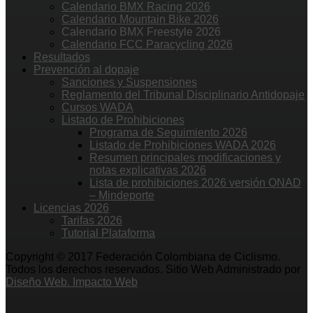
Calendario BMX Racing 2026
Calendario Mountain Bike 2026
Calendario BMX Freestyle 2026
Calendario FCC Paracycling 2026
Resultados
Prevención al dopaje
Sanciones y Suspensiones
Reglamento del Tribunal Disciplinario Antidopaje
Cursos WADA
Listado de Prohibiciones
Programa de Seguimiento 2026
Listado de Prohibiciones WADA 2026
Resumen principales modificaciones y
notas explicativas 2026
Lista de prohibiciones 2026 versión ONAD
– Mindeporte
Licencias 2026
Tarifas 2026
Tutorial Plataforma
Copyright © 2017 Federación Colombiana de Ciclismo.
Todos los derechos reservados. Sitio Web Administrado por
Diseño Web. Impacto Web