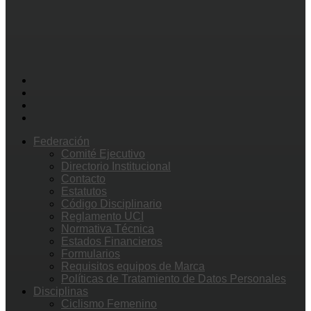
Federación
Comité Ejecutivo
Directorio Institucional
Contacto
Estatutos
Código Disciplinario
Reglamento UCI
Normativa Técnica
Estados Financieros
Formularios
Requisitos equipos de Marca
Políticas de Tratamiento de Datos Personales
Disciplinas
Ciclismo Femenino