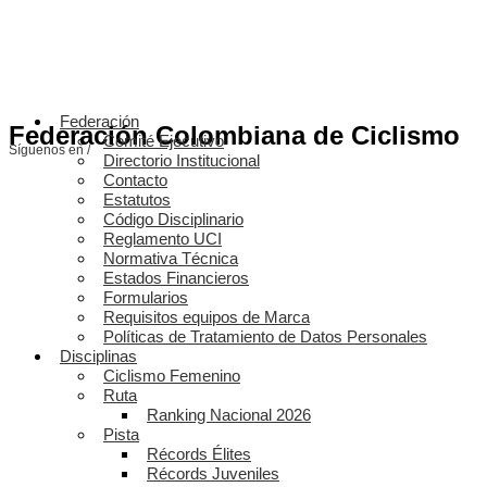
Federación
Federación Colombiana de Ciclismo
Comité Ejecutivo
Síguenos en /
Directorio Institucional
Contacto
Estatutos
Código Disciplinario
Reglamento UCI
Normativa Técnica
Estados Financieros
Formularios
Requisitos equipos de Marca
Políticas de Tratamiento de Datos Personales
Disciplinas
Ciclismo Femenino
Ruta
Ranking Nacional 2026
Pista
Récords Élites
Récords Juveniles